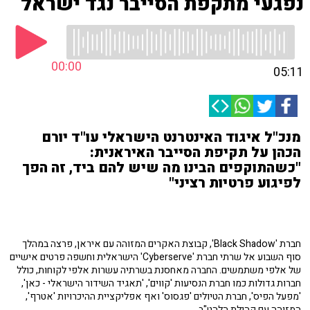
נפגעי מתקפת הסייבר נגד ישראל
00:00
05:11
מנכ"ל איגוד האינטרנט הישראלי עו"ד יורם
הכהן על תקיפת הסייבר האיראנית:
"כשהתוקפים הבינו מה שיש להם ביד, זה הפך
לפיגוע פרטיות רציני"
חברת 'Black Shadow', קבוצת האקרים המזוהה עם איראן, פרצה במהלך
סוף השבוע אל שרתי חברת 'Cyberserve' הישראלית וחשפה פרטים אישיים
של אלפי משתמשים. החברה מאחסנת בשרתיה עשרות אלפי לקוחות, כולל
חברות גדולות כמו חברת הנסיעות 'קווים', 'תאגיד השידור הישראלי - כאן',
'מפעל הפיס', חברת הטיולים 'פגסוס' ואף אפליקציית ההיכרויות 'אטרף',
המזוהה עם קהילת הלהט"ב.