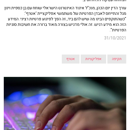
עורך הדין יום הכהן, מנכ"ל איגוד האינטרנט הישראלי שוחח עם בן כספית וינון
מגל והתייחס לאבדן הפרטיות של משתמשי אפליקציית 'אטרף':
"כשהתוקפים הבינו מה שיש להם ביד, זה הפך לפיגוע פרטיות רציני. המידע
הזה הוא מידע רגיש. זה אולי מדגיש בצורה מאוד ברורה את חשיבות סוגיות
הפרטיות".
31/10/2021
תקיפה
אפליקציות
אטרף