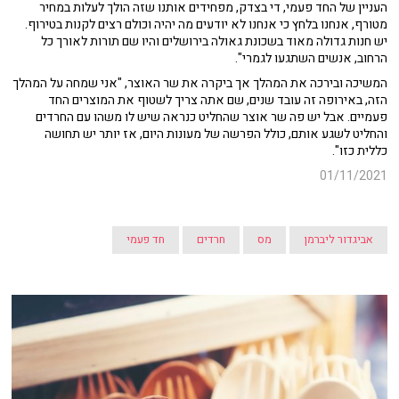
העניין של החד פעמי, די בצדק, מפחידים אותנו שזה הולך לעלות במחיר
מטורף, אנחנו בלחץ כי אנחנו לא יודעים מה יהיה וכולם רצים לקנות בטירוף.
יש חנות גדולה מאוד בשכונת גאולה בירושלים והיו שם תורות לאורך כל
הרחוב, אנשים השתגעו לגמרי".
המשיכה ובירכה את המהלך אך ביקרה את שר האוצר, "אני שמחה על המהלך
הזה, באירופה זה עובד שנים, שם אתה צריך לשטוף את המוצרים החד
פעמיים. אבל יש פה שר אוצר שהחליט כנראה שיש לו משהו עם החרדים
והחליט לשגע אותם, כולל הפרשה של מעונות היום, אז יותר יש תחושה
כללית כזו".
01/11/2021
אביגדור ליברמן
מס
חרדים
חד פעמי