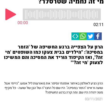
מי זה נחמיה שטרסלר?
00:00
02:11
הרון על הצפייה ברגע החשיפה של 'הזמר
במסיכה': "הילדים בבית צעקו כמו השופטים 'מי
זה?', ואז הקיפוד הוריד את המסיכה והם המשיכו
לצעוק 'מי זה?'"
הרון הגיע לאולפן באיחור אופנתי וסיפר את מאורעות ליל אמש: "הייתי אצל
שועה וראינו 'הזמר במסיכה'. היו שם כל החבר'ה של הבן של שועה - כל מקיף
מטה יהודה היו שם. ומה קרה ברגע החשיפה?
03/11/2021