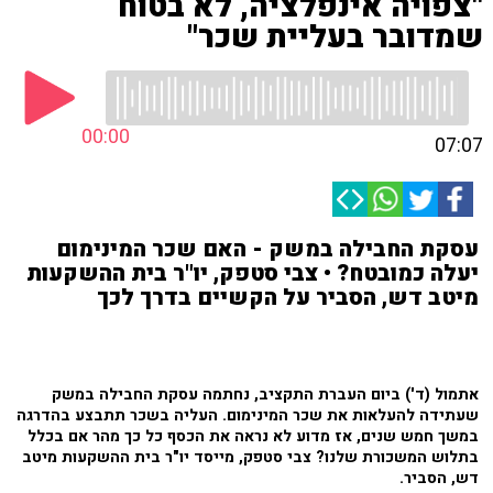
"צפויה אינפלציה, לא בטוח
שמדובר בעליית שכר"
00:00
07:07
עסקת החבילה במשק - האם שכר המינימום
יעלה כמובטח? • צבי סטפק, יו"ר בית ההשקעות
מיטב דש, הסביר על הקשיים בדרך לכך
אתמול (ד') ביום העברת התקציב, נחתמה עסקת החבילה במשק
שעתידה להעלאות את שכר המינימום. העליה בשכר תתבצע בהדרגה
במשך חמש שנים, אז מדוע לא נראה את הכסף כל כך מהר אם בכלל
בתלוש המשכורת שלנו? צבי סטפק, מייסד יו"ר בית ההשקעות מיטב
דש, הסביר.