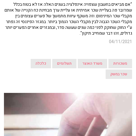
"אם מביאים בחשבון שצפויה אינפלציה בשנים האלה אז לא בטוח בכלל
שמדובר פה בעליית שכר אמיתית או עליית ערך מבחינת כח הקנייה של אותם
מקבלי שכר המינימום. וזה משקף עיוות מתמשך של פערים עצומים בין
מקבלי השכר הגבוה לבין מקבלי השכר הנמוך ביותר. במגזר הפיננסי זה נפתר
ע"י החוק שחוקק לפני כמה שנים שעשה סדר, ובמגזרים אחרים הפערים יותר
גדולים, זהו דבר שמחייב תיקון".
04/11/2021
משכורות
משרד האוצר
תשלומים
כלכלה
שכר במשק