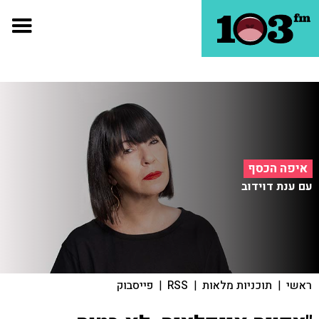
איפה הכסף
עם ענת דוידוב
ראשי
|
תוכניות מלאות
|
RSS
|
פייסבוק