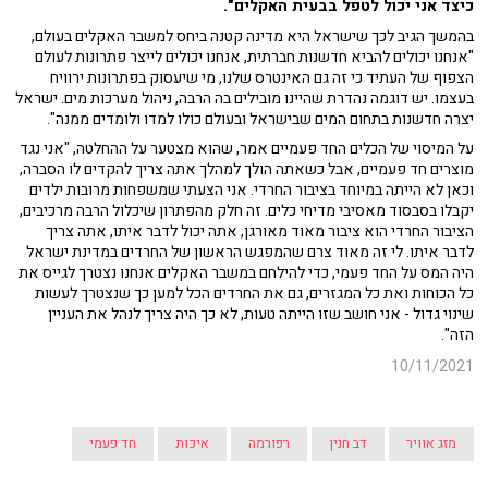
כיצד אני יכול לטפל בבעית האקלים".
בהמשך הגיב לכך שישראל היא מדינה קטנה ביחס למשבר האקלים בעולם,
"אנחנו יכולים להביא חדשנות חברתית, אנחנו יכולים לייצר פתרונות לעולם
הצפוף של העתיד כי זה גם האינטרס שלנו, מי שיעסוק בפתרונות ירוויח
בעצמו. יש דוגמה נהדרת שהיינו מובילים בה הרבה, ניהול מערכות מים. ישראל
יצרה חדשנות בתחום המים שבישראל ובעולם כולו למדו ולומדים ממנה".
על המיסוי של הכלים החד פעמיים אמר, שהוא מצטער על ההחלטה, "אני נגד
מוצרים חד פעמיים, אבל כשאתה הולך למהלך אתה צריך להקדים לו הסברה,
וכאן לא הייתה במיוחד בציבור החרדי. אני הצעתי שמשפחות מרובות ילדים
יקבלו בסבסוד מאסיבי מדיחי כלים. זה חלק מהפתרון שיכלול הרבה מרכיבים,
הציבור החרדי הוא ציבור מאוד מאורגן, אתה יכול לדבר איתו, אתה צריך
לדבר איתו. לי זה מאוד צרם שהמפגש הראשון של החרדים במדינת ישראל
היה המס על החד פעמי, כדי להילחם במשבר האקלים אנחנו נצטרך לגייס את
כל הכוחות ואת כל המגזרים, גם את החרדים הכל למען כך שנצטרך לעשות
שינוי גדול - אני חושב שזו הייתה טעות, לא כך היה צריך לנהל את העניין
הזה".
10/11/2021
מזג אוויר
דב חנין
רפורמה
איכות
חד פעמי