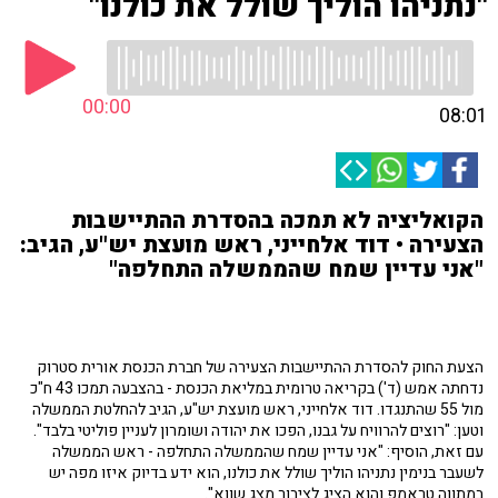
"נתניהו הוליך שולל את כולנו"
00:00
08:01
הקואליציה לא תמכה בהסדרת ההתיישבות
הצעירה • דוד אלחייני, ראש מועצת יש"ע, הגיב:
"אני עדיין שמח שהממשלה התחלפה"
הצעת החוק להסדרת ההתיישבות הצעירה של חברת הכנסת אורית סטרוק
נדחתה אמש (ד') בקריאה טרומית במליאת הכנסת - בהצבעה תמכו 43 ח"כ
מול 55 שהתנגדו. דוד אלחייני, ראש מועצת יש"ע, הגיב להחלטת הממשלה
וטען: "רוצים להרוויח על גבנו, הפכו את יהודה ושומרון לעניין פוליטי בלבד".
עם זאת, הוסיף: "אני עדיין שמח שהממשלה התחלפה - ראש הממשלה
לשעבר בנימין נתניהו הוליך שולל את כולנו, הוא ידע בדיוק איזו מפה יש
במתווה טראמפ והוא הציג לציבור מצג שווא".