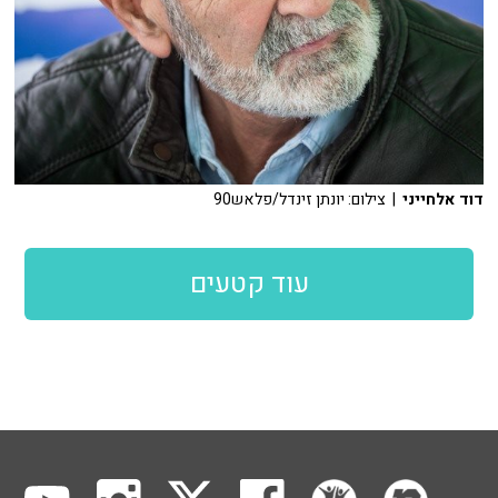
דוד אלחייני
| צילום: יונתן זינדל/פלאש90
עוד קטעים