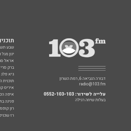
תוכניות fm
שבע תש
ינון מגל 
אראל סג"
ברק סרי 
גיא פלג
דבורה הנביאה 6, רמת השרון
תוכנית ה
radio@103.fm
איריס קו
עלייה לשידור: 0552-103-103
איפה הכ
בעלות שיחה רגילה
פנינה בת
רון קופמ
רז שכניק