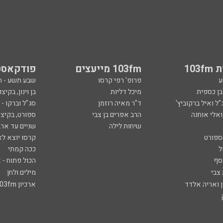
103
103fm מייעצים
פודקאסט
ע
פרופ' רפי קרסו
שבע תשע - 
ובן כספית
מיכל דליות
בן וינון, בקיצו
ל ואיל ברקוביץ'
ד"ר מאיה רוזמן
סג"ל וברקו -
ואלי אוחנה
הרב אפרים בן צבי
ספורט, בקיצו
שיחות לילה
שניים עד ארב
ספורט
קרסו יוצא לא
ל
ככה קמתי
סף
הכול פתוח - א
 צבי
מילים ולחן
ן ואריה אלדד
ארכיון 103fm