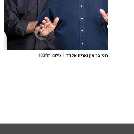
רוני בר און ואריה אלדד
| צילום: 103fm