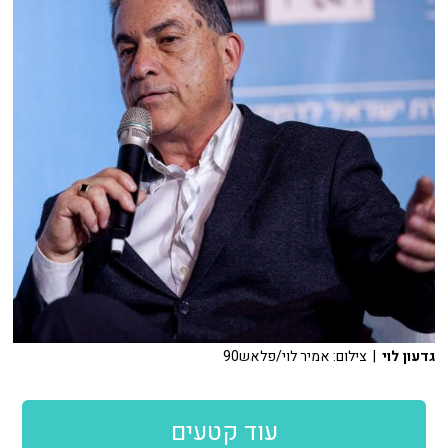
גדעון לוי
| צילום: אמיר לוי/פלאש90
עוד קטעים