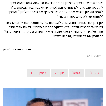
אומר שהכיבוש צריך להימשך ואני מכבד את זה. אתה אומר שהוא צריך
להיפסק אבל אתה לא נוקף אצבע לכן ינון עדיף עליך. בין הצביעות שלך
לאמת של ינון, שהיא אמת איומה, אני מעדיף את האמת של ינון", והוסיף:
"לפחות אני לא כותב ספרי רכילות".
ינון צינן את האווירה ותהה מדוע להערכתו של לוי תומכי השמאל הביעו זעם
כה רב על הדברים שכתב." כי אני לוקח להם את הצעצוע כי אם אגיד מילה
טובה על ביבי אולי הם לא השטן שהם המציאו, ואם הוא לא - מה נשאר להם?
זה יפרק את כל המבנה", ענה העיתונאי.
עריכה: עופרי גליכמן
14/11/2021
גדעון לוי
שמאל
ינון מגל
בנימין נתניהו