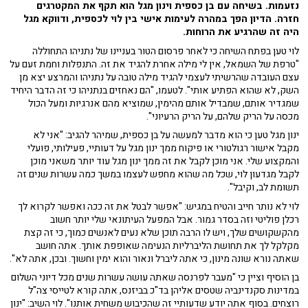
נזעמות. בשיחה עם בן כספית וינון מגל הוא תקף את המקטרגים
חזרה. הדיון הפך במהרה לעימות אישי בין לוי לכספית, ודווקא מגל
היה זה שהרגיע את הרוחות.
לוי טען בפתח השיחה כי לאחר פרסום הטור בעניינו של נתניהו התחוללה
"טרפת של השמאל, אין לי מילה אחרת להגיד את זה. התנפלות וחמת זעם על
עצם העובדה שהרשיתי לעצמי להגיד מילה טובה על נתניהו והמרצע יצא מן
השק, לא שהוא הפתיע אותי". לטעמו, "הם נאחזים בנתניהו כי זה הדבר היחיד
שמגדיר אותם, שמבדיל אותם מהימין, שמוציא מהם אנרגיות ומעל הכול
מכסה על הריק שלהם, על הריק הרעיוני".
ינון מגל טען כי הוא מדבר למעשה על בן כספית, שמיהר להגיב: "אני לא
מקבל אישור רגולטורי או פיקוח ממך ינון מגל על דעותיי, פעילותי, פועלי
והמקצוע שלי. אני מוכן לקבל את זה ממך ינון מגל עוד יותר משאני מוכן
לקבל מגדעון לוי, שכל מה שהוא מחפש לעצמו במשך כמה עשרות שנים זה
תשומת לב, וקיבל".
לוי לא נותר חייב והטיח במגיש: "אפשר לבטל את זה ככה ואפשר לקרוא לך
רכלן פוליטי וזה בסדר גמור. אבל המפעל העיתונאי שלי יותר חשוב
מהקשקושים שלך, ויש לו הרבה תוכן שלא נעים לאנשים כמוך, כי זה קצת
מקלקל לך את תחושת הליברליות הנעימה שאופפת אותך. אתה חושב
שאתה נורא שונה מינון, כי אתה ליברל ונאור והוא ימין וחשוך. ובכן, אתה לא".
בן הוסיף וציין כי "מעבר לפרנסה שאתה עושה עשרות שנים מכל דיוני השלום
במדינות סקנדינביה שטסים אליהן בד"כ בביזנס, אתה קורא לטייסי צה"ל
רוצחים. בסוף אתה יודע שדעותיי זה שהכיבוש משחית אותנו". לוי השיב: "ינון