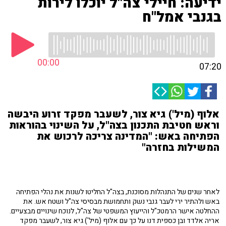
ידיעה: חיילי צה"ל יוכלו לירות
בגנבי אמל"ח
00:00
07:20
אלוף (מיל') גיא צור, לשעבר מפקד זרוע היבשה
וראש חטיבת התכנון בצה"ל, על השינוי בהוראות
הפתיחה באש: "המדינה צריכה לרכוש את
המשילות בחזרה"
לאחר שנים של התנהלות מסוכנת, בצה"ל החליטו לשנות את נהלי הפתיחה
באש ולהתיר ירי לעבר גנבי נשק ותחמושת מבסיסי צה"ל ושטח אש. את
ההחלטה אישר הרמטכ"ל והייעוץ המשפטי של צה"ל, לנוכח שינויים מבצעיים.
אריה אלדד ובן כספית דנו על כך עם אלוף (מיל') גיא צור, לשעבר מפקד