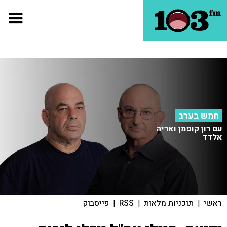
חמש בערב
עם רון קופמן ואריה
אלדד
ראשי
|
תוכניות מלאות
|
RSS
|
פייסבוק