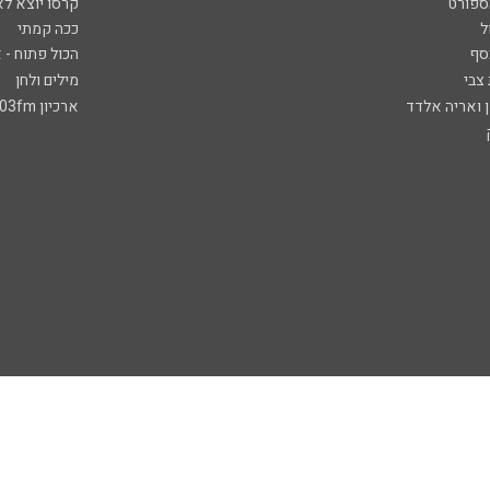
ספורט
קרסו יוצא לא
ל
ככה קמתי
סף
הכול פתוח - א
 צבי
מילים ולחן
ן ואריה אלדד
ארכיון 103fm