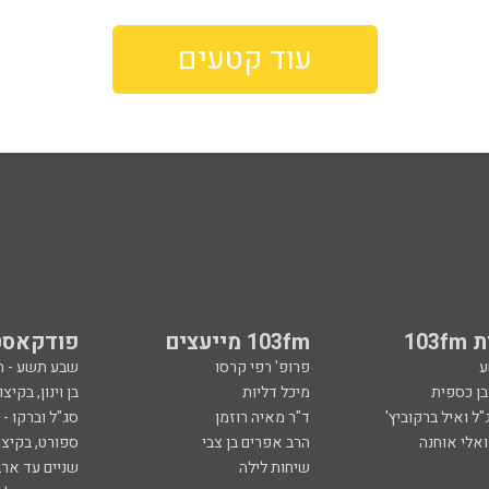
עוד קטעים
103
103fm מייעצים
פודקאסט
ע
פרופ' רפי קרסו
שבע תשע - 
ובן כספית
מיכל דליות
בן וינון, בקיצו
ל ואיל ברקוביץ'
ד"ר מאיה רוזמן
סג"ל וברקו -
ואלי אוחנה
הרב אפרים בן צבי
ספורט, בקיצו
שיחות לילה
שניים עד ארב