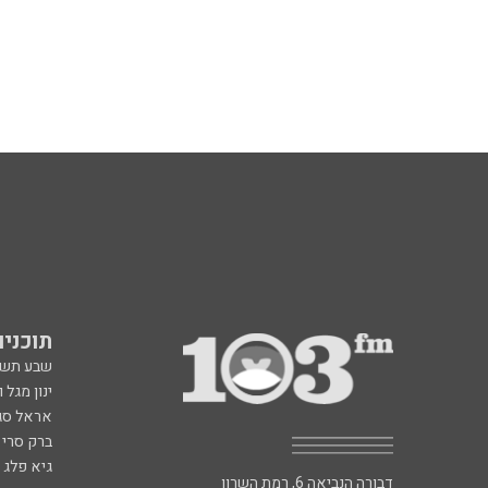
תוכניות fm
שבע תש
ינון מגל 
אראל סג"
ברק סרי 
גיא פלג
דבורה הנביאה 6, רמת השרון