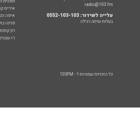
תוכנית ה
radio@103.fm
איריס קו
עלייה לשידור: 0552-103-103
איפה הכ
בעלות שיחה רגילה
פנינה בת
רון קופמ
רז שכניק
כל הזכויות שמורות ל - 103FM