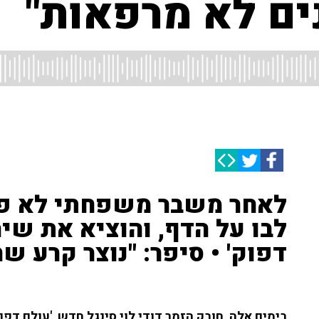
ם לא מרפאות"
לאחר משבר משפחתי לא פשו
לבו על הדף, והוציא את שי
דפוק' • סיפר: "נוצר קרע ש
בימים אלה, חובק הזמר דודי לוי סינגל חדש, 'עולם דפ