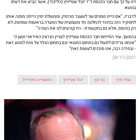
דנו על כך עם חבר הכנסת ד"ר יובל שטייניץ (הליכוד), אשר הביע את דעתו
בנושא.
לדבריו, "אם היינו ממנים שר לשעבר מהימין, וממשלת ימין הייתה ממנה אותו
לתפקיד הזה בניגוד להחלטה חד משמעית של הוועדה בראשות שופטת, לא
רק בכנסת, אלא גם בתקשורת - היו קורעים לנו את הצורה".
בהמשך, עוד התייחס חבר הכנסת שטייניץ לעניין הגרעין האיראני וטען כי
"אנחנו צריכים לפעול גם בתחום החשאי וגם בתחום הגלוי על מנת למנוע זאת
- ובמידה רבה, אנו מוכנים לעשות זאת".
28/11/2021
עמיר פרץ
בני גנץ
יובל שטייניץ
התעשייה האווירית