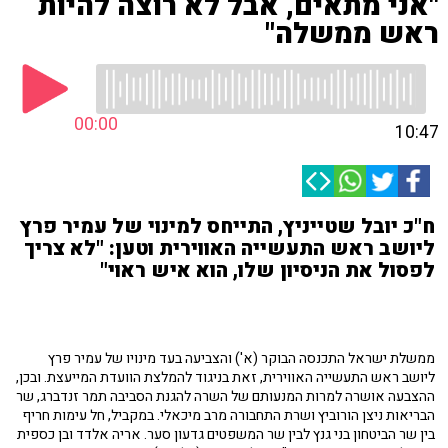
"אני מתאים, אבל לא רוצה להיות
ראש ממשלה"
00:00
10:47
ח"כ יובל שטייניץ, התייחס למינוי של עמיר פרץ
ליושב ראש התעשייה האווירית וטען: "לא צריך
לפסול את הניסיון שלו, הוא איש ראוי"
ממשלת ישראל התכנסה הבוקר (א') והצביעה בעד מינויו של עמיר פרץ
ליושב ראש התעשייה האווירית, זאת בניגוד להמלצת הוועדת המייעצת. ובכן,
ההצבעה אושרה למרות המנעותם של השרה להגנת הסביבה תמר זנדברג, שר
הבריאות ניצן הורוביץ ושרת התחבורה מרב מיכאלי. במקביל, חל עימות חריף
בין שר הביטחון בני גנץ לבין שר המשפטים גדעון סער. אריה אלדד ובן כספית