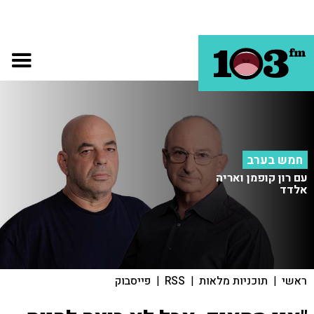
חמש בערב
עם רון קופמן ואריה
אלדד
ראשי
|
תוכניות מלאות
|
RSS
|
פייסבוק