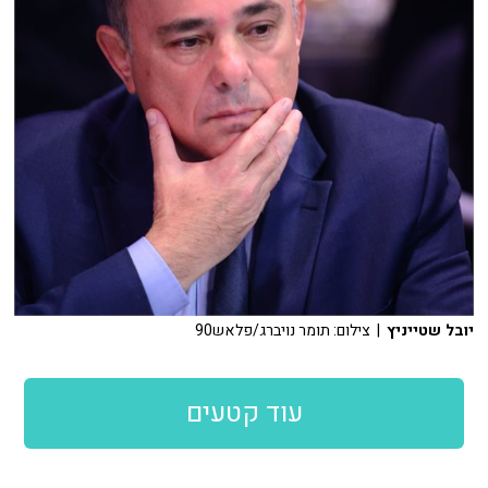
יובל שטייניץ
| צילום: תומר נויברג/פלאש90
עוד קטעים