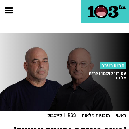
חמש בערב
עם רון קופמן ואריה
אלדד
ראשי
|
תוכניות מלאות
|
RSS
|
פייסבוק