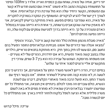
יוני רייטן, אחיה של מאיה, שוחח עם בן כספית ואריה אלדד ב־103fm וסיפר
על תחושותיו בעקבות המצב הלא פשוט: "מאיה שם כמעט חודש ללא קשר
עם המשפחה, הקשר היחיד שלה הוא מול עורכת הדין הבלארוסית. אסור
לעורך דין ישראלי להגיע לביקורים. המשותף בין המקרה בטורקיה לתקרית
של מאיה, הוא שמדובר בחפים מפשע. מאיה מחזיקה ברישיון לקנאביס, אני
לא מאמין שידעה שהקנאביס ברשותה, כי אחרת היא הייתה עוברת במסלול
האדם ומצהירה על כך. היא הייתה בדרך לפגישת עסקים עם לקוח שלה, וזו
הייתה נסיעה מהיום להיום".
"מאיה סובלת מהמון מחלות כולל הפרעת קשב וריכוז", הבהיר והוסיף:
"נמצאו אצלה שני כדורים של אטנט. מבחינת הבלארוסים החומר הפעיל בהם
נחשב סם, הם עשו לנו תיק בתוך תיק. היא מוחזקת בתנאים נוראיים, הילדים
שלה במצב קשה מאוד נפשית, היא אם יחידנית, ההורים שלי לא צעירים -
אנו משפחה מרוסקת. העונש על עבירה כזו הוא בין 3-7 שנים, עורכי דין
מתקשרים אליי ורוצים לסגור איתי עד שלוש".
בסיום דבריו, הודה רייטן לאנשי משרד החוץ על מאמציהם, אך הדגיש כי נכון
לשעה זו, לא נמצא קצה חוט שיוביל לשחרור אחותו: "אנו בקשר רציף עם
משרד החוץ, הוא פועל הרבה מאוד מאחורי הקלעים, דיברנו עם לשכת
הנשיא, כולם עובדים וזה מוכר לכולם. בינתיים אין תוצאה, אני מתפלל כל יום
שמישהו יתעורר בבלארוס ויבין שמאיה לא סוחרת סמים ולא באה לשום
מטרה פלילית אלא הגיעה לטפל בלקוח ולחזור לחייה בארץ. אנו מתפללים כל
יום לבשורה טובה".
עריכה: מיכל קדוש