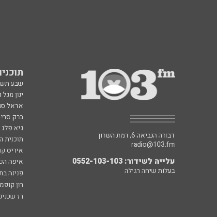
תוכניות fm
שבע תש
ינון מגל 
אראל סג"
ברק סרי 
גיא פלג
דבורה הנביאה 6, רמת השרון
תוכנית ה
radio@103.fm
איריס קו
עלייה לשידור: 0552-103-103
איפה הכ
בעלות שיחה רגילה
פנינה בת
רון קופמ
רז שכניק