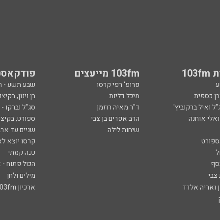
103
103fm מייעצים
פודקאסט
ע
פרופ' רפי קרסו
שבע תשע - 
ובן כספית
מיכל דליות
בן וינון, בקיצו
ל ואיל ברקוביץ'
ד"ר מאיה רוזמן
סג"ל וברקו -
ואלי אוחנה
הרב אפרים בן צבי
ספורט, בקיצו
שיחות לילה
שניים עד ארב
ספורט
קרסו יוצא לא
ל
ככה קמתי
סף
הכול פתוח - א
 צבי
מילים ולחן
ן ואריה אלדד
ארכיון 103fm