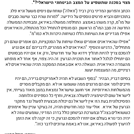
מצוי בסכנה שתשפיע על המצב הביטחוני הישראלי?".
הכתב והפרשן המדיני ברק רביד ('וואלה') שוחח עם ניסים משעל וגיא פלג
בתוכניתם והביא פרטים נוספים על הידיעה: "למרות שהיו כבר שישה סבבים
של מו"מ, קרה משהו באמצע. התחלפה ממשלה באיראן, ומבחינת הממשלה
החדשה זה סבב המו"מ הראשון. הם מנסים להתחיל הכל מהתחלה, והאיראנים
אפילו מגדירים את השיחות הללו כשיחות היכרות ולא כמו"מ".
"אפילו שהאיראנים אומרים שאלו שיחות על הסנקציות, הם אומרים שהם רק
מתחילים", הדגיש והוסיף: "האיראנים לא ממהרים, לדבריהם 'גם אם נגיע
להסכם צריך להיות תהליך וידוא של עוד חודשים', ורק אז אם יהיו מבסוטים
הם יתחילו לגלגל לאחור את תוכנית הגרעין. זה היה צפוי, אף אחד לא מופתע
מהעמדה האיראנית. השאלה היא אם באמת המסקנה תהיה שהאיראנים לא
רציניים, מה המעצמות יעשו.
בסיום דבריו, הבהיר: "בסוף השבוע לא תהיה לאמריקנים ברירה, הם יהיו
חייבים לומר אם הם מרוצים ממה ששמעו או לא. הם מקבלים מסרים
מהמשלחות האירופיות. אני חושב שישראל נמצאת במצב מאוד בעייתי, אין
לישראל שום לגיטימציה לפעולה צבאית, וחרף כל הספינים והלוחמה
הפסיכולוגית בעת הזו אין לישראל גם יכולת מבצעית לפעול נגד מתקני
הגרעין של אירא. אולי עוד כמה חודשים תהיה, זה בעיקר עניין של אימונים.
כששואלים בצה"ל ובמערכת הביטחון כולל בדרג המדיני, שומעים שזה לא
יהיה הכי נורא בעולם אם יחזרו להסכם הגרעין, כי זה יקנה לנו את הזמן
להיערך לפעולה באיראן, אנו לא באמת ערוכים לדבר כזה".