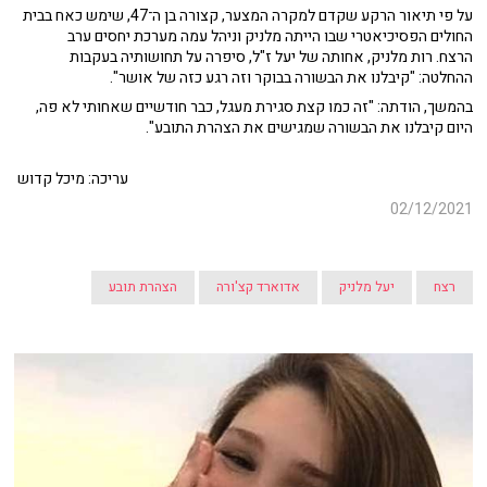
על פי תיאור הרקע שקדם למקרה המצער, קצורה בן ה־47, שימש כאח בבית
החולים הפסיכיאטרי שבו הייתה מלניק וניהל עמה מערכת יחסים ערב
הרצח. רות מלניק, אחותה של יעל ז"ל, סיפרה על תחושותיה בעקבות
ההחלטה: "קיבלנו את הבשורה בבוקר וזה רגע כזה של אושר".
בהמשך, הודתה: "זה כמו קצת סגירת מעגל, כבר חודשיים שאחותי לא פה,
היום קיבלנו את הבשורה שמגישים את הצהרת התובע".
עריכה: מיכל קדוש
02/12/2021
רצח
יעל מלניק
אדוארד קצ'ורה
הצהרת תובע