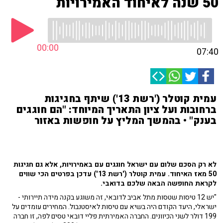
50 שנה לאיחוד האמירויות
00:00
07:40
עמית קוטלר ('רשת 13') שיתף בחגיגות
ברחובות ועל ציון התאריך המיוחד: "הם חוגגים
בענק" • בהמשך המליץ על חופשות באזור
לא רק הסכם שלום עם ישראל חוגגים עם באמירויות, אלא גם חגיגות
50 מאז האיחוד. עמית קוטלר ('רשת 13') עדכן בפרטים הכי שווים
לקראת החופשה הבאה שלכם בדואבי.
"יש 12 טיסות שטסות מתל אביב לדובאי, זה משוגע בקנה מידה תיירותי -
ישראלי, היעד הקודם היה בשיא עם טיסות לאיסטנבול. המחירים עומדים על
199 דולר לשני הכיוונים. החברה האמירתית פליי דובאי טסים לפה, זו חברה