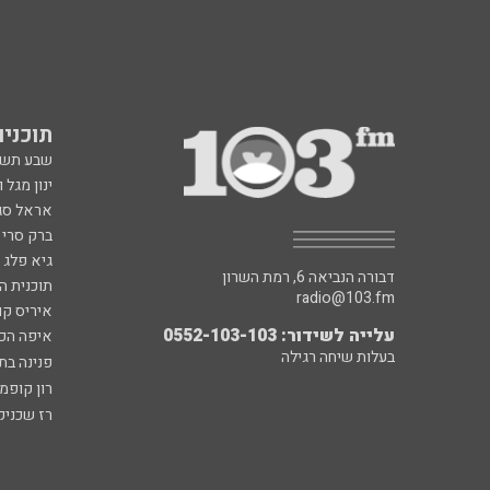
תוכניות fm
שבע תש
ינון מגל 
אראל סג"
ברק סרי 
גיא פלג
דבורה הנביאה 6, רמת השרון
תוכנית ה
radio@103.fm
איריס קו
עלייה לשידור: 0552-103-103
איפה הכ
בעלות שיחה רגילה
פנינה בת
רון קופמ
רז שכניק