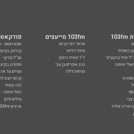
103
103fm מייעצים
פודקאסט
ע
פרופ' רפי קרסו
שבע תשע - 
ובן כספית
מיכל דליות
בן וינון, בקיצו
ל ואיל ברקוביץ'
ד"ר מאיה רוזמן
סג"ל וברקו -
ואלי אוחנה
הרב אפרים בן צבי
ספורט, בקיצו
שיחות לילה
שניים עד ארב
ספורט
קרסו יוצא לא
ל
ככה קמתי
סף
הכול פתוח - א
 צבי
מילים ולחן
ן ואריה אלדד
ארכיון 103fm