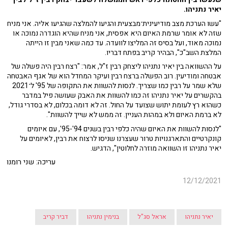
יאיר נתניהו.
"עשו הערכת מצב מודיעינית־מבצעית והגיעו להמלצה שהגיעו אליה. אני מניח
שזה לא אומר שרמת האיום היא אפסית, אני מניח שהיא הוגדרה נמוכה או
נמוכה מאוד, ועל בסיס זה המליצו לוועדה. עד כמה שאני מבין זו הייתה
המלצת השב"כ", הבהיר קריב בפתח דבריו.
על ההשוואה בין יאיר נתניהו ליצחק רבין ז"ל, אמר: "רצח רבין היה פשלה של
אבטחה ומודיעין. רוב הפשלה ברצח רבין ועיקר המחדל הוא של אגף האבטחה
שלא שמר על רבין כמו שצריך. לנסות להשוות את התקופה של 95' ל־2021
בהקשרים על יאיר נתניהו זה כמו להשוות את האבק שעושה פיל במדבר
כשהוא רץ לעומת יתוש שצועד על החול. זה לא דומה בכלום, לא בסדרי גודל,
לא ברמת האיום ולא במהות העניין. זה ממש לא שייך להשוות".
"לנסות להשוות את האיום שהיה כלפי רבין בשנים 94'-95', עם איומים
קונקרטיים והתארגנויות טרור שעצרנו שניסו לרצוח את רבין, לאיומים על
יאיר נתניהו זו השוואה מוזרה לחלוטין", הדגיש.
עריכה: שני רומנו
12/12/2021
יאיר נתניהו
אראל סג"ל
בנימין נתניהו
דביר קריב