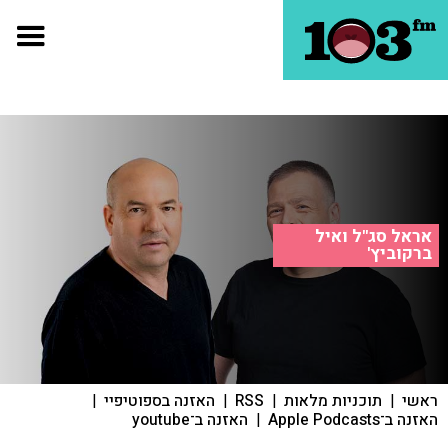
אראל סג"ל ואיל
ברקוביץ'
ראשי
|
תוכניות מלאות
|
RSS
|
האזנה בספוטיפיי
|
האזנה ב־Apple Podcasts
|
האזנה ב־youtube