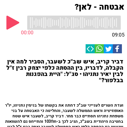
אבטחה - לאן?
00:00
09:05
דביר קריב, איש שב"כ לשעבר, הסביר למה אין
הקבלה, לדבריו, בין ההסתה כלפי יצחק רבין ז"ל
לבין יאיר נתניהו • סג"ל: "היית בהפגנות
בבלפור?"
ועדת השרים לענייני שב"כ דחתה את בקשתו של בנימין נתניהו, יו"ר
האופוזיציה וראש הממשלה לשעבר, והחליטה כי האבטחה על בני
משפחת נתניהו תסתיים כבר מחר. דביר קריב, לשעבר איש שטח
בחטיבה היהודית בשב"כ, הגיב לכך ב-103fm והתייחס גם להשוואות
שנעשו בין ההסתה כלפי ראש הממשלה לשעבר יצחק רבין ז"ל לבין