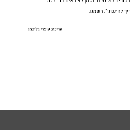
 טובים של גשם. מזמן לא ראינו דבר כזה".
ך להתכונן". רשמנו.
עריכה: עופרי גליכמן