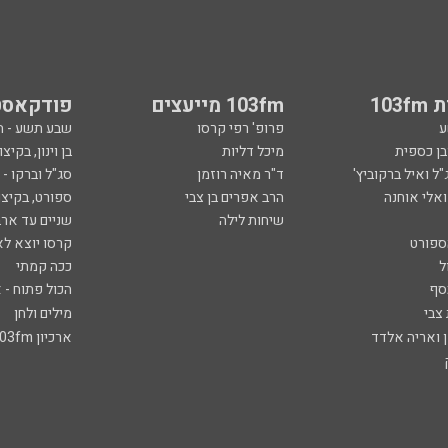
103
103fm מייעצים
פודקאסט
ע
פרופ' רפי קרסו
שבע תשע - 
ובן כספית
מיכל דליות
בן וינון, בקיצו
ל ואיל ברקוביץ'
ד"ר מאיה רוזמן
סג"ל וברקו -
ואלי אוחנה
הרב אפרים בן צבי
ספורט, בקיצו
שיחות לילה
שניים עד ארב
ספורט
קרסו יוצא לא
ל
ככה קמתי
סף
הכול פתוח - א
 צבי
מילים ולחן
ן ואריה אלדד
ארכיון 103fm