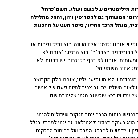
רות מילימטרים של גשם ושלג. השם 'כרמל'
פי המשותף גם לקפריסין ויוון, והחל מהלילה
יר, מנהל מרכז החיזוי, סיפר מעט על ההכנות
י שאנחנו נכנסנו אליו השנה. הוא ותיק ופחות או
הוריקנים בארה"ב". הוא הרגיע: "אנחנו לא
עותית. אנחנו לא ברף הכי גבוה, יש דרגות. לא
ג אוויר משמעותי".
עוד הוסיף: "זה הולך לפי אותיות לועזיות, זה C. בעצם היו 2 מערכות שלא השפיעו עלינו, אנחנו חלק מקבוצה
ענו לאות השלישית. זה צריך להיות פעם של אישה
י. עכשיו יצא שכשזה מגיע אלינו זה שם
נרגיש רוחות הרבה יותר חזקות שיכולות להגיע
ם הוא בעיקר בצפון ולאט־לאט זה יגיע למרכז. בגלל
בצפון שיתפשט למרכז. הפרק של הרוחות החזקות