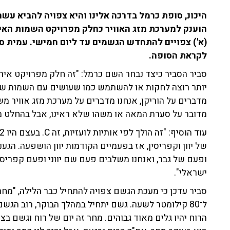
היכונ, סופת כרמל בדרכה אלינו והיא צפויה להביא עש
הוענק למערכת מזג האוויר כחלק מפרויקט השמות האירו
(א') צפויים להתחדש הגשמים עד ליום חמישי. עמית סב
לקראת הסופה.
סביר הסביר כיצד נבחר השם כרמל: "זה חלק מפרויקט אירופ
יותר רוצה לחקות או להשתמש כמו שעושים עם השמות של ה
מדברים על הוריקן, אנחנו מדברים על מערכת מזג אוויר משמ
מדובר על סערת המאה או משהו שלא ראינו, אבל בהחלט מז
של יוון וקפריסין, אז בפעמיים הקודמות יוון הושפעה. הג
ופעם של גבר, ואנחנו משלבים פעם שם יווני ופעם קפריסא
ישראלי".
סביר עדכן כי מעכת הגשם צפויה להתחיל כבר הלילה, "מחר 
ל־80 קילומטר לשעה. גשם יתחיל במהלך הבוקר, רוב הגש
הרוח יהיו גלים מאוד גבוהים. מחר זה יום של רוח וגשם 