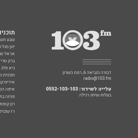
תוכניות fm
שבע תש
ינון מגל 
אראל סג"
ברק סרי 
גיא פלג
דבורה הנביאה 6, רמת השרון
תוכנית ה
radio@103.fm
איריס קו
עלייה לשידור: 0552-103-103
איפה הכ
בעלות שיחה רגילה
פנינה בת
רון קופמ
רז שכניק