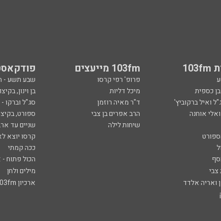
103
103fm מייעצים
פודקאסט
ע
פרופ' רפי קרסו
שבע תשע - 
ובן כספית
מיכל דליות
בן וינון, בקיצו
ל ואיל ברקוביץ'
ד"ר מאיה רוזמן
סג"ל וברקו -
ואלי אוחנה
הרב אפרים בן צבי
ספורט, בקיצו
שיחות לילה
שניים עד ארב
ספורט
קרסו יוצא לא
ל
ככה קמתי
סף
הכול פתוח - א
 צבי
מילים ולחן
ן ואריה אלדד
ארכיון 103fm