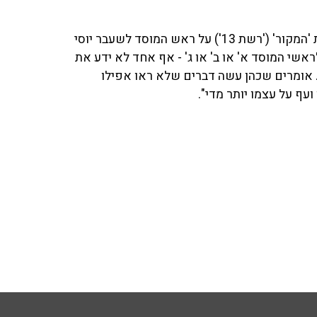
המאזין ביקש מהמגיש להתייחס לתחקיר שפורסם בתוכנית 'המקור' ('רשת 13') על ראש המוסד לשעבר יוסי
לראשי המוסד א' או ב' או ג' - אף אחד לא ידע את
אומרים שכהן עשה דברים שלא ראו אפילו
עף על עצמו יותר מדי".