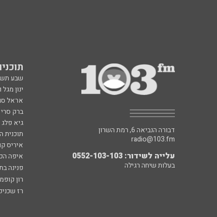
תוכניות fm
שבע תש
ינון מגל 
אראל סג"
ברק סרי 
גיא פלג
דבורה הנביאה 6, רמת השרון
תוכנית ה
radio@103.fm
איריס קו
עלייה לשידור: 0552-103-103
איפה הכ
בעלות שיחה רגילה
פנינה בת
רון קופמ
רז שכניק