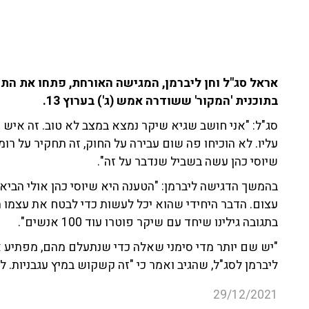
אראל סג"ל וחן ליברמן, המגישה האורחת, פתחו את התו
בתוכנית 'המקור' ששודרה אמש (ג') בערוץ 13.
סג"ל: "אני חושב שגיא שיקר נמצא במצב לא טוב. זה איש 
עליו. לא הוכיחו פה שום עבירה על החוק, זה תחקיר על רומן
שיוסי כהן עשה בשביל שנדבר על זה".
בהמשך הדגישה ליברמן: "הטענה היא שיוסי כהן אולי הביא
עצום. הדבר היחידי שהוא יכל לעשות כדי לבטח את עצמו 
בתגובה גילינו שיחד עם שיקר פוטרו עוד 100 אנשים".
"יש שם יותר מדי סימני שאלה כדי שנתעלם מהם, מפתיע 
ליברמן לסג"ל, שהגיב ואמר כי "זה קשקוש במיץ עגבניות. 
29/12/2021