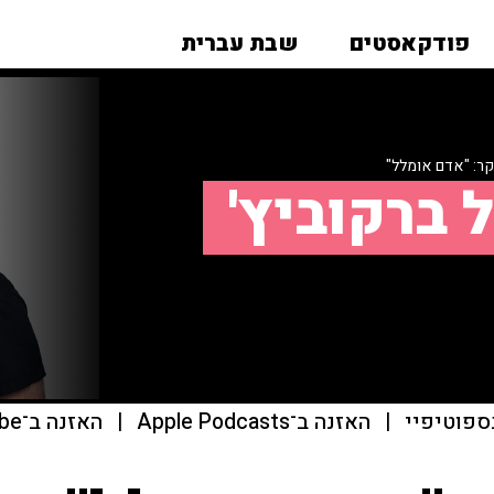
פודקאסטים
שבת עברית
קר: "אדם אומלל"
 ברקוביץ'
ספוטיפיי
|
האזנה ב־Apple Podcasts
|
האזנה ב־youtube