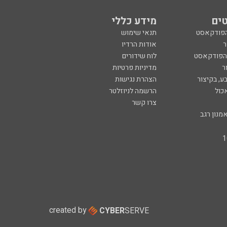
ים
מידע כללי
הפודקאסט
תנאי שימוש
ר
אודות הרדיו
 הפודקאסט
לוח שידורים
ר
מדיניות פרטיות
ע, בקיצור
הצהרת נגישות
כול
הרשמה לניוזלטר
צרו קשר
מנון רגב
created by
CYBER
SERVE