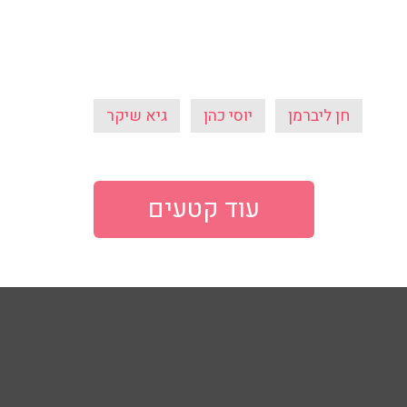
חן ליברמן
יוסי כהן
גיא שיקר
עוד קטעים