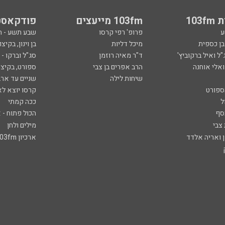
103
103fm מייעצים
פודקאסט
ע
פרופ' רפי קרסו
שבע תשע - 
ובן כספית
מיכל דליות
בן וינון, בקיצו
ל ואיל ברקוביץ'
ד"ר מאיה רוזמן
סג"ל וברקו -
ואלי אוחנה
הרב אפרים בן צבי
ספורט, בקיצו
שיחות לילה
שניים עד ארב
ספורט
קרסו יוצא לא
ל
ככה קמתי
סף
הכול פתוח - א
 צבי
מילים ולחן
ן ואריה אלדד
ארכיון 103fm