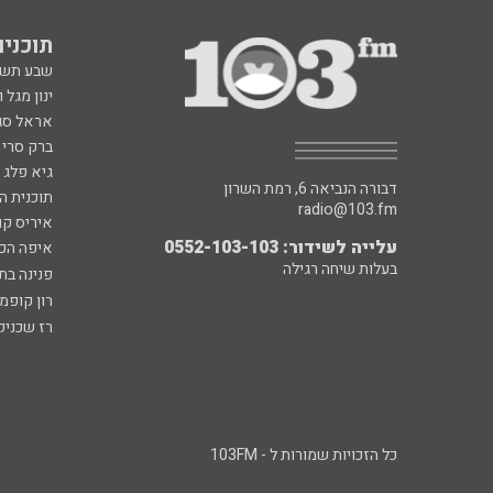
תוכניות fm
שבע תש
ינון מגל 
אראל סג"
ברק סרי 
גיא פלג
דבורה הנביאה 6, רמת השרון
תוכנית ה
radio@103.fm
איריס קו
עלייה לשידור: 0552-103-103
איפה הכ
בעלות שיחה רגילה
פנינה בת
רון קופמ
רז שכניק
כל הזכויות שמורות ל - 103FM