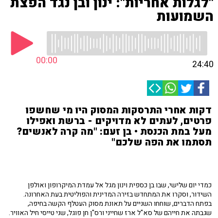
"לגלות אחריות": ינון ובן נגד הפצת
השמועות
00:00
24:40
דקות אחרי התרסקות המסוק היו מי שחשפו
פרטים, לעתים לא מדויקים - ברשת ואפילו
מעל במת הכנסת • בן זעם: "מה קרה לאנשים?
תסתמו את הפה שלכם"
כמדי יום שלישי, שבו בן כספית וינון מגל אל עמדת המיקרופון ואולפן
השידור, וסקרו את המתחדש בזירה המדינית והפוליטית בעת האחרונה.
בפתח הדברים, שוחחו השניים על תאונת מסוק העטלף הקשה בחיפה,
שגבתה את חייהם של סא"ל ארז שחייני ורס"ן חן פוגל, שני טייסי חיל האוויר.