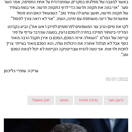
באשר למצבה של מפלגתו בסקרים, שמתנדנדת על אחוז החסימה, אמר השר
סער: "אני בונה את תקווה חדשה כדי לרוץ כתקווה חדשה. אני בטוח בעתיד
של תקווה חדשה, חושב שיש לה עתיד טוב". כשנשאל האם הוא פוסל
אפשרות של ריצה משותפת עם ימינה, השיב: "אני לא רואה צורך לפסול".
לקראת סיום הגיב שר המשפטים לפרסומים לפיהן ראש אמ"ן הביע בקבינט
המדיני-ביטחוני תמיכה בחזרה להסכם גרעין, בטענה שהדבר עדיף על פני
קריסה של המו"מ. "השאלה איזה הסכם, הסכם בו אירן תקבל הרבה מאוד
כסף אבל לא תגלגל אחורה את היכולות שלה, הוא הסכם מאוד בעייתי. צריך
לחכות ולראות. אני נוטה להניח שבדינמיקה הקיימת לא יכול לצאת הסכם
טוב".
עריכה: עופרי גליכמן
05/01/2022
גדעון סער
בנימין נתניהו
חומש
חוק החשמל