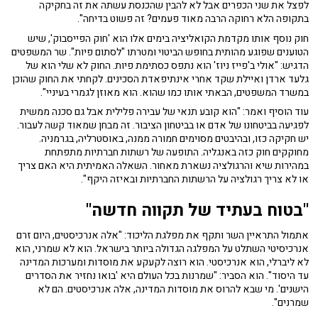
לפצל את שני הכפרים אבל לא להבין שהכנסת עשתה את זה בחקיקה
בתקופה הלא רחוקה הרבה מאוד פעמים? זה פשוט בדיחה".
חוק נוסף אותו מקדמת הקואליציה בימים אלו הוא 'חוק הפייסבוק', שיש
הטוענים שפוגע מהותית בחופש הביטוי ומטרתו "לסתום פיות". שר המשפטים
הדגיש: "אולי ב'פייז ניוז' הוא נתפס כסתימת פיות. החוק לא שלי הוא של
גלעד ארדן ואיילת שקד אחרי אינתיפאדת הסכינים. לקחתי את החוק שהוכן
במשרד המשפטים, הבאתי אותו כמו שהוא. הוא מאוזן לגמרי בעיניי".
עוד הוסיף ואמר: "הוא קובע תנאי של עבירה פלילית אבל גם סכנה ממשית
לפגיעה בביטחונו של אדם או בביטחון הציבור. זה מבחן שמאוד קשה לעבור.
יש חקיקה כזו, ובהיבטים מסוימים חמורה ממנה, באוסטרליה, בגרמניה.
מחוקקים חוק כזה באנגליה. התופעה של רשתות חברתיות מתפתחת
במהירות שיא והרגולציה נשארת מאחור. השאלה האמיתית היא האם צריך
או לא צריך רגולציה על הרשתות החברתיות ובאיזה היקף".
"בטוח בעתיד של תקווה חדשה"
אתמול התראיין השר ותקף את מפלגת הליכוד: "אלה אנרכיסטים, היום זרם
אנרכיסיטי השתלט על המפלגה הגדולה ביותר בישראל. הוא לא שמרני, הוא
לא ליברלי, הוא אנרכיסטי. הוא רוצה לקעקע את מוסדות ומערכות המדינה
עד היסוד". הוא הסביר: "שמרנות בכל העולם היא 'בואו נחזיר את הסדרים
הישנים'. מי שבא להרוס את מוסדות המדינה, אלה אנרכיסטים. הם לא
שמרנים".