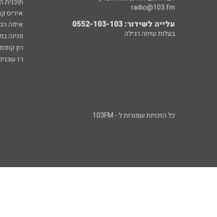
תוכנית ה
radio@103.fm
איריס קו
עלייה לשידור: 0552-103-103
איפה הכ
בעלות שיחה רגילה
פנינה בת
רון קופמ
רז שכניק
כל הזכויות שמורות ל - 103FM