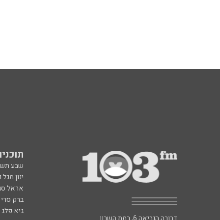
תוכניות fm
שבע תש
ינון מגל 
אראל סג"
ברק סרי 
גיא פלג
דבורה הנביאה 6, רמת השרון