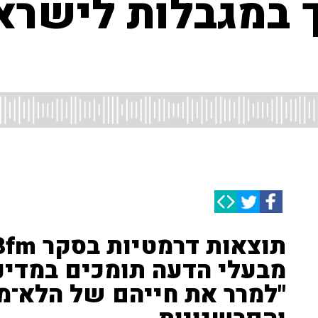
ך במגבלות לישרא
מבעלי הדעה תומכים במדינ
"למרר את חייהם של הלא־מח