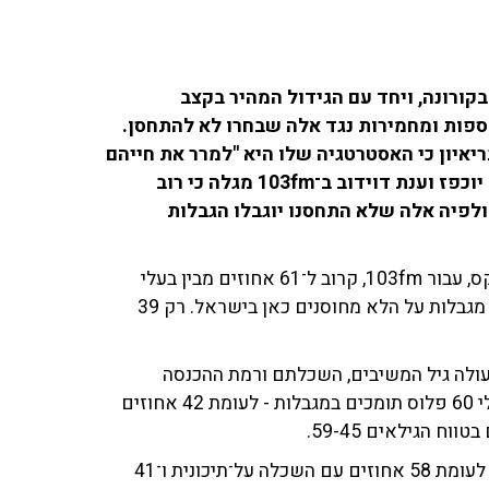
ורונה, ויחד עם הגידול המהיר בקצב
ספות ומחמירות נגד אלה שבחרו לא להתחסן.
איון כי האסטרטגיה שלו היא "למרר את חייהם
של הלא־מחוסנים". סקר מיוחד של 'שבע תשע' עם גולן יוכפז וענת דוידוב ב־103fm מגלה כי רוב
לפיה אלה שלא התחסנו יוגבלו הגבלות
על פי הסקר, שאותו ביצע מנחם לזר, מנהל פאנלס פוליטיקס, עבור 103fm, קרוב ל־61 אחוזים מבין בעלי
הדעה תומכים במדיניות שהציג מקרון וכפועל יוצא בהטלת מגבלות על הלא מחוסנים כאן בישראל. רק 39
עולה גיל המשיבים, השכלתם ורמת ההכנסה
המשפחתית שלהם. כך, למשל, 70 אחוזים מהמשיבים בגילי 60 פלוס תומכים במגבלות - לעומת 42 אחוזים
כשני שלישים מבעלי השכלה אקדמאית תומכים במגבלות, לעומת 58 אחוזים עם השכלה על־תיכונית ו־41