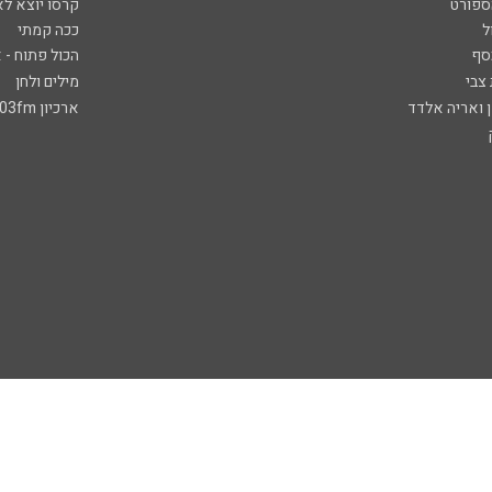
ספורט
קרסו יוצא לא
ל
ככה קמתי
סף
הכול פתוח - א
 צבי
מילים ולחן
ן ואריה אלדד
ארכיון 103fm