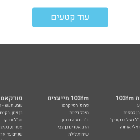
עוד קטעים
103
103fm מייעצים
פודקאסט
ע
פרופ' רפי קרסו
שבע תשע - 
ובן כספית
מיכל דליות
בן וינון, בקיצו
ל ואיל ברקוביץ'
ד"ר מאיה רוזמן
סג"ל וברקו -
ואלי אוחנה
הרב אפרים בן צבי
ספורט, בקיצו
שיחות לילה
שניים עד ארב