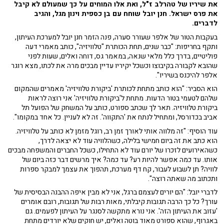
את שיריו של טהרלב ז"ל, ואת אלו המוחים על כך שמעולם לא קיבל
את פרס ישראל. חנן יובל שוחח עם בן כספית וינון מגל, והגיב
לדברים.
בעקבות הטור של אלפר שעורר סערה, פנה הזמר חנן יובל למערכת העיתון,
ותקף בחריפות: "כבר שנים, תחת הכותרת "טלוויזיה", כותב מאמרי דעה
פוליטיים, בדרך כלל מלאי שנאה, במאמר גס, דוחה ואלים, שעות לפני
שהובא לקבורה בקיבוצו וכשכל יקיריו עדיין מבכים מרה את לכתו, מצא רוגר
אלפר להיכנס בשיריו".
הוא הסביר: "הוא כותב מתחת לכותרת 'ביקורת טלוויזיה' מאמרים שהמקום
שלהם לטעמי בטור הדעות. מתחת ל'ביקורת טלוויזיה' אני רוצה לראות
ביקורת טלוויזיה. תאר לך שכתב ספורט, כותב על המשחק של הפועל תל
אביב בכדורסל, ומתחיל לנתח את 'התקווה'. זה לא לעניין. כל אחד במקומו".
עוד הוסיף: "זה מלווה אותי לאורך זמן רב, רוגל מזמן לא כותב על טלוויזיה.
הוא כתב את זה ביום חמישי בלילה, כשהלוויה עוד לא יצאה לדרך,
כשהאירועים לזכרו של יורם עוד לא התחילו, כשכל החברים והמשפחה מבכים
אותו. עד כמה אפשר להיות רע? עד כמה? איך מרשים דבר כזה ביום של
לוויה? תן לשבוע לעבור, קח דף מערכת, תהפוך את עצמך למבקר ספרות
ותכתוב מה שאתה רוצה".
לדברי יובל: "הם יורים לעצמם ברגל, אני לא מבין איפה ההבנה הבסיסית של
עורך? כל כך הרבה תגובות קיבלתי, מאות רבות של תגובות, רובם אומרים
'עזוב את העיתון הזה'. אני נורא מתקשה לסנגר על העיתון לפעמים. גם
באגרוף, שהוא ספורט מאוד בוטה ואלים, יש חוקים שלא יורדים מתחת