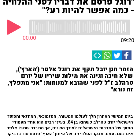
"רוגל פרסם את דבריו לפני ההלוויה
- כמה אפשר להיות רע?"
00:00
09:20
הזמר חנן יובל תקף את רוגל אלפר ('הארץ'),
שלא חיכה וגינה את מילות שיריו של יורם
טרהלב ז"ל לפני שהובא למנוחות: "אני מתפלץ,
זה נורא"
ביום חמישי האחרון הלך לעולמו המשורר, הפזמונאי, המחזאי והסופר
הישראלי יורם טהרלב כשהוא בן 84. בעיני רבים הוא אחד מעמודי
התווך של התרבות הישראלית לאורך השנים, אך מתברר שרוגל אלפר
אינו נמנה עמם. מבקר הטלוויזיה של עיתון 'הארץ' פרסם טור בו ביקר