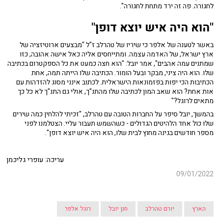
לחגורה. פה זה ירד מתחת לחגורה".
"הוא היה איש יוצא דופן"
באשר לטענה של אלפר כי שיריו של טהרלב ז"ל "מבצעים ארוטיזציה של
ארץ ישראל, של האדמה עצמה. ומתייחסים אליה כאל אישה אהובה, כזו
שמתנים עמה אהבים", אמר יובל: "הוא חצה כמעט את כל הספקטרום בכתיבה
שלו. הוא היה ציני, מבקר ובעל הומור. הכתיבה שלו הייתה תמה, אחת
הכתיבות הכי יפות בפזמונאות הישראלית. לכתוב אינני מסוג להזדהות עם
אות אחת? הוא שאב המון לכתיבה שלו מהתנ"ך, אולי גם התנ"ך לא כל כך
מתאים לרוגל?"
בהמשך, יובל סיפר על החברות הטובה עם טהרלב, "זכיתי להלחין כמה שירים
שלו כול אחד הלהיטים הגדולים - כשהשמש תעבור עליי. הצטלמנו לפני
מספר חודשים בגינה מחוץ לבית שלו, הוא היה איש יוצא דופן".
עריכה: עופרי גליכמן
09/01/2022
הארץ
יורם טהרלב
חנן יובל
רוגל אלפר