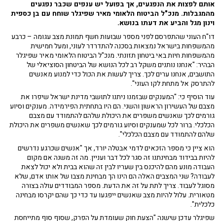
אותם לפצות את הנפגעים, אך בפועל יש ענפים שכבר נפגעים
מהמגבלות. מנכ"ל הביטוח הלאומי מאיר שפיגלר שוחח עם בן כספית
וינון מגל והביע את דעתו בנושא.
דו"ח העוני שהתפרסם לפני מספר שבועות חשף תמונת מצב עגומה – כרבע
מהמשפחות בישראל נמצאות בסכנה להתדרדר לעוני, ומעל חמישית
מהמשפחות חיות באי ביטחון תזונתי. מנכ"ל הביטוח הלאומי מאיר שפיגלר
הבהיר: "אנחנו נותנים משקל רב לכל הנושא של הביטחון הסוציאלי של
התושבים, אנחנו ערים לכך. צריך לעשות את הכול כדי למנוע מאנשים
להתרסק אל מתחת לקו העוני".
עוד הוסיף כי: "המענקים שבזמנו ניתנו לתושבי מדינת ישראל שיפרו את
מצבם של העשירון הראשון והשני. הם היו בתחתית הפירמידה. מענקים וסיוע
גורמים לכך שאנשים משפרים את היכולת שלהם להתמודד עם מצבם
הכלכלי. ברור לכל שמענקים וסיוע גורמים לכך שאנשים משפרים את היכולת
שלהם להתמודד עם מצבם הכלכלי".
הוא ציין כי מספר הזכאים לדמי אבטלה יורד, אך "אנשים שכרגע נדרשים
להיות בבידוד מבחינתנו זה סגר לכל דבר ועניין. מה זה משנה אם מקום
העבודה מונע מהם להיכנס בין שעריו לבין זה שהוא בבית ולא יכול לצאת
לעבודה? שני המצבים האלה הם הינו הך מבחינת מצבו של אותו אדם, שלא
מסוגל לעבוד. צריך לתת על זה את הדעת. מספר המבודדים עולה בצורה
מטאורית. עלול להיות מצב שאנשים ייפגעו עד כדי כך שהם יקרסו מבחינה
כלכלית".
שפיגלר עדכן שישנה "הצעת חוק שעומדת על הפרק, שסוף סוף מתייחסת