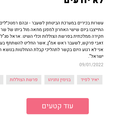
לא יודעים"
עשרות בכירים במערכת הביטחון לשעבר - ובהם רמטכ״לים, 
התייצבו ביום שישי האחרון למפגן מחאה מול ביתו של שר 
חקירה ממלכתית בפרשת הצוללות וכלי השיט. אראל סג"ל ויר
זאבי פרקש, לשעבר ראש אמ"ן, אשר החליט להשתתף בעצמו 
אני לא רגוע היום בקשר לתהליכי קבלת ההחלטות בנושא ר
ישראל".
09/01/2022
יאיר לפיד
בנימין נתניהו
פרשת הצוללות
עוד קטעים