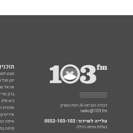
תוכניות fm
שבע תש
ינון מגל 
אראל סג"
ברק סרי 
גיא פלג
דבורה הנביאה 6, רמת השרון
תוכנית ה
radio@103.fm
איריס קו
עלייה לשידור: 0552-103-103
איפה הכ
בעלות שיחה רגילה
פנינה בת