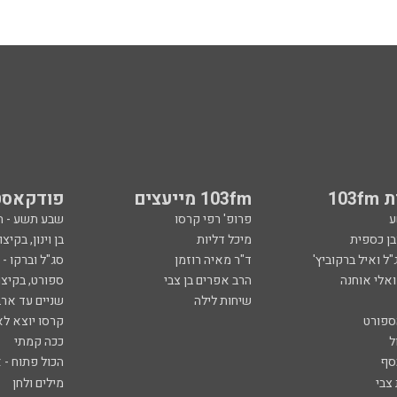
103
103fm מייעצים
פודקאסט
ע
פרופ' רפי קרסו
שבע תשע - 
ובן כספית
מיכל דליות
בן וינון, בקיצו
ל ואיל ברקוביץ'
ד"ר מאיה רוזמן
סג"ל וברקו -
ואלי אוחנה
הרב אפרים בן צבי
ספורט, בקיצו
שיחות לילה
שניים עד ארב
ספורט
קרסו יוצא לא
ל
ככה קמתי
סף
הכול פתוח - א
 צבי
מילים ולחן