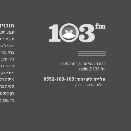
תוכניות fm
שבע תש
ינון מגל 
אראל סג"
ברק סרי 
גיא פלג
דבורה הנביאה 6, רמת השרון
תוכנית ה
radio@103.fm
איריס קו
עלייה לשידור: 0552-103-103
איפה הכ
בעלות שיחה רגילה
פנינה בת
רון קופמ
רז שכניק