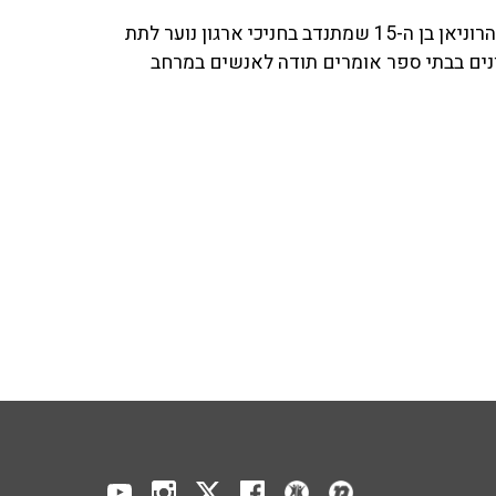
בתאריך 11.1 יציינו את יום התודה, שיזם ארגון לתת. לישי הרוניאן בן ה-15 שמתנדב בחניכי ארגון נוער לתת
ונים בבתי ספר אומרים תודה לאנשים במרחב