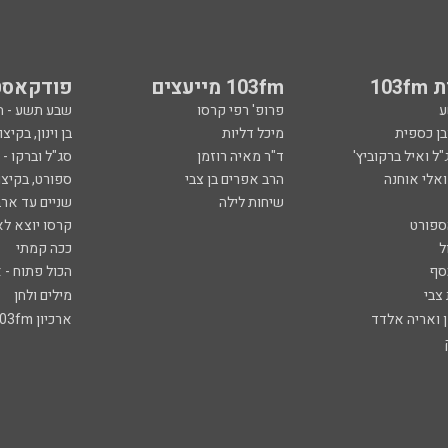
103
103fm מייעצים
פודקאסט
ע
פרופ' רפי קרסו
שבע תשע - 
ובן כספית
מיכל דליות
בן וינון, בקיצו
ל ואיל ברקוביץ'
ד"ר מאיה רוזמן
סג"ל וברקו -
ואלי אוחנה
הרב אפרים בן צבי
ספורט, בקיצו
שיחות לילה
שניים עד ארב
ספורט
קרסו יוצא לא
ל
ככה קמתי
סף
הכול פתוח - א
 צבי
מילים ולחן
ן ואריה אלדד
ארכיון 103fm