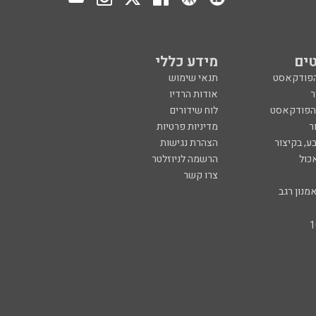
ים
מידע כללי
הפודקאסט
תנאי שימוש
ר
אודות הרדיו
 הפודקאסט
לוח שידורים
ר
מדיניות פרטיות
ע, בקיצור
הצהרת נגישות
כול
הרשמה לניוזלטר
צרו קשר
מנון רגב