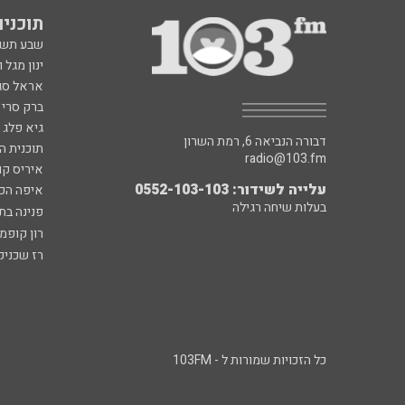
תוכניות fm
שבע תש
ינון מגל 
אראל סג"
ברק סרי 
גיא פלג
דבורה הנביאה 6, רמת השרון
תוכנית ה
radio@103.fm
איריס קו
עלייה לשידור: 0552-103-103
איפה הכ
בעלות שיחה רגילה
פנינה בת
רון קופמ
רז שכניק
כל הזכויות שמורות ל - 103FM