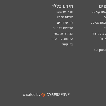
ים
מידע כללי
הפודקאסט
תנאי שימוש
ר
אודות הרדיו
 הפודקאסט
לוח שידורים
ר
מדיניות פרטיות
ע, בקיצור
הצהרת נגישות
כול
הרשמה לניוזלטר
צרו קשר
מנון רגב
created by
CYBER
SERVE