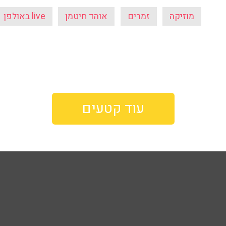
מוזיקה
זמרים
אוהד חיטמן
live באולפן
עוד קטעים