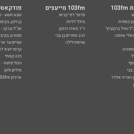
103
103fm מייעצים
פודקאסט
ע
פרופ' רפי קרסו
שבע תשע - 
ובן כספית
מיכל דליות
בן וינון, בקיצו
ל ואיל ברקוביץ'
ד"ר מאיה רוזמן
סג"ל וברקו -
ואלי אוחנה
הרב אפרים בן צבי
ספורט, בקיצו
שיחות לילה
שניים עד ארב
ספורט
קרסו יוצא לא
ל
ככה קמתי
סף
הכול פתוח - א
 צבי
מילים ולחן
ן ואריה אלדד
ארכיון 103fm