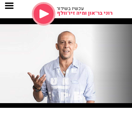
עכשיו בשידור
רוני בר־און ומיה זיו־וולף