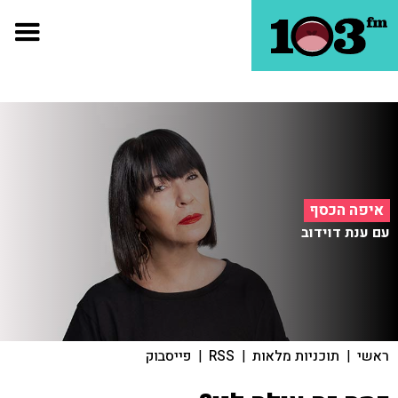
איפה הכסף
עם ענת דוידוב
ראשי
|
תוכניות מלאות
|
RSS
|
פייסבוק