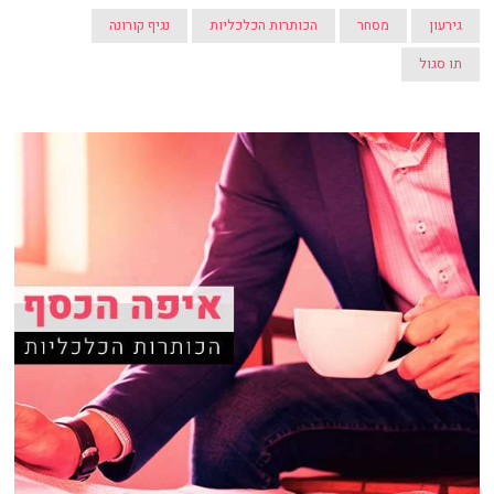
גירעון
מסחר
הכותרות הכלכליות
נגיף קורונה
תו סגול