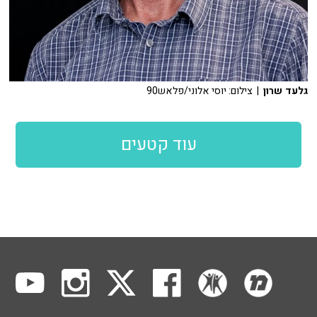
גלעד שרון
| צילום: יוסי אלוני/פלאש90
עוד קטעים