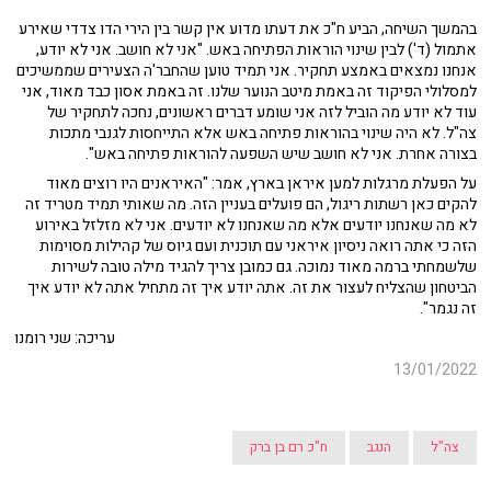
בהמשך השיחה, הביע ח"כ את דעתו מדוע אין קשר בין הירי הדו צדדי שאירע
אתמול (ד') לבין שינוי הוראות הפתיחה באש. "אני לא חושב. אני לא יודע,
אנחנו נמצאים באמצע תחקיר. אני תמיד טוען שהחבר'ה הצעירים שממשיכים
למסלולי הפיקוד זה באמת מיטב הנוער שלנו. זה באמת אסון כבד מאוד, אני
עוד לא יודע מה הוביל לזה אני שומע דברים ראשונים, נחכה לתחקיר של
צה"ל. לא היה שינוי בהוראות פתיחה באש אלא התייחסות לגנבי מתכות
בצורה אחרת. אני לא חושב שיש השפעה להוראות פתיחה באש".
על הפעלת מרגלות למען איראן בארץ, אמר: "האיראנים היו רוצים מאוד
להקים כאן רשתות ריגול, הם פועלים בעניין הזה. מה שאותי תמיד מטריד זה
לא מה שאנחנו יודעים אלא מה שאנחנו לא יודעים. אני לא מזלזל באירוע
הזה כי אתה רואה ניסיון איראני עם תוכנית ועם גיוס של קהילות מסוימות
שלשמחתי ברמה מאוד נמוכה. גם כמובן צריך להגיד מילה טובה לשירות
הביטחון שהצליח לעצור את זה. אתה יודע איך זה מתחיל אתה לא יודע איך
זה נגמר".
עריכה: שני רומנו
13/01/2022
צה"ל
הנגב
ח"כ רם בן ברק