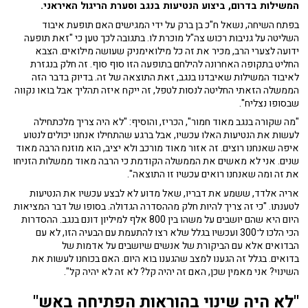
המשילות בדרום, ביצוע הנטיעות בנגב וסערת הריגול האיראני.
בפתח השיחה, נשאל ח"כ בן ברק על ידי המגישים האם תופעת איבוד
השליטה על גניבות רכוש צה"ל מוכרת לו. בתגובה לכך טען כי "זאת תופעה
ידועה לצערי הרב, מכיר את זה כל מילואימניק שעושה מילואים. הצבא
החליט בתקופה האחרונה להילחם בתופעה הזו סוף סוף. זה חלק בנגזרת
לאיבוד המשילות שאיבדנו בנגב, זאת התוצאה של זה. בדיוק בדבר הזה
הממשלה הזאתי החליטה לנסות לטפל, זה ייקח איזה תהליך אבל בואו נקווה
שבסופו נצליח".
"מה שקורה בנגב מאוד חמור", הכריז, והוסיף: "לא היה צריך מלכתחילה
לעשות את הנטיעות האלו עכשיו, אבל ברגע שהתחילו אנחנו יכולים לנטוע
איפה שאנחנו רוצים. זה אזור מאוד מורכב ולא יציב, הוא מוזנח הרבה מאוד
שנים. אני לא מאשים את הממשלה הקודמת כי הרבה מאוד ממשלות הזניחו
את זה ומה שאנחנו רואים עכשיו זו התוצאה".
אריה אלדד, ששמע את דבריו, שאל מדוע לא לבצע עכשיו את הנטיעות
לטענתו. "כי זה צריך להיות חלק מההסדרה הגדולה. בסופו של דבר המציאות
היום היא שהם יושבים על משהו בין 800 אלף למיליון דונם בנגב. ההסדרות
הכי הלכו ל־300 ועכשיו בגלל שלא רצו להתעמת עם הבעיה הזו, לא עם
הבדואים אלא עם הביקורת של אנשים שיושבים על אדמות של
בדואים. בגלל זה הגענו למצב שהגענו בוא היום. האם בכוחנו לעשות את
השינוי? אני מאמין שכן, האם זה יהיה קל? לא זה לא יהיה קל".
"לא היה שינוי בהוראות הפתיחה באש"