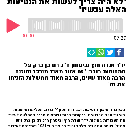
"לא היה צריך לעשות את הנטיעות
האלה עכשיו"
00:00
07:29
יו"ר ועדת חוץ וביטחון ח"כ רם בן ברק על
המהומות בנגב: "זה אזור מאוד מורכב ומוזנח
הרבה מאוד שנים, הרבה מאוד ממשלות הזניחו
את זה"
בעקבות המשך הנטיעות ועבודות הקק"ל בנגב, הסלימו המהומות
באיזור מצד הבדואים. ביקורות רבות נשמעות סביב ההחלטה לעצור
את העבודות באיזור. יו"ר ועדת חוץ וביטחון ח"כ רם בן ברק (יש
עתיד) שוחח עם אריה אלדד ורוני בר־און ב־103fm והתייחס לאיבוד