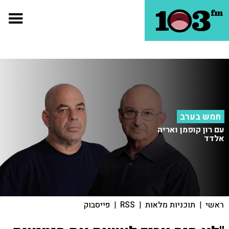
חמש בערב
עם רון קופמן ואריה
אלדד
ראשי
|
תוכניות מלאות
|
RSS
|
פייסבוק