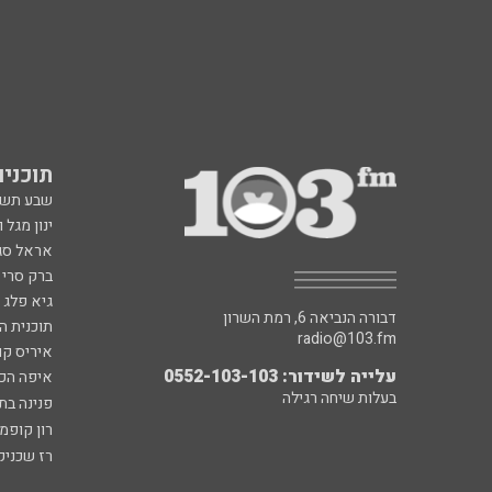
תוכניות fm
שבע תש
ינון מגל 
אראל סג"
ברק סרי 
גיא פלג
דבורה הנביאה 6, רמת השרון
תוכנית ה
radio@103.fm
איריס קו
עלייה לשידור: 0552-103-103
איפה הכ
בעלות שיחה רגילה
פנינה בת
רון קופמ
רז שכניק