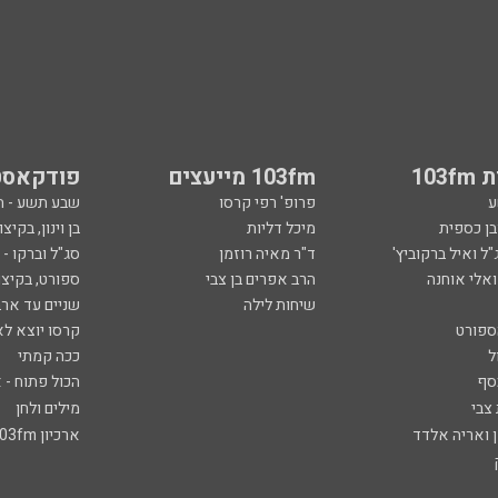
103
103fm מייעצים
פודקאסט
ע
פרופ' רפי קרסו
שבע תשע - 
ובן כספית
מיכל דליות
בן וינון, בקיצו
ל ואיל ברקוביץ'
ד"ר מאיה רוזמן
סג"ל וברקו -
ואלי אוחנה
הרב אפרים בן צבי
ספורט, בקיצו
שיחות לילה
שניים עד ארב
ספורט
קרסו יוצא לא
ל
ככה קמתי
סף
הכול פתוח - א
 צבי
מילים ולחן
ן ואריה אלדד
ארכיון 103fm