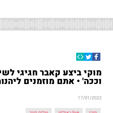
מוקי ביצע קאבר חגיגי לשי
וככה' • אתם מוזמנים ליהנו
17/01/2022
מוקי
live באולפן
שלום חנוך