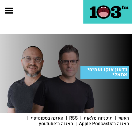
גדעון אוקו ועמיחי
אתאלי
ראשי
|
תוכניות מלאות
|
RSS
|
האזנה בספוטיפיי
|
האזנה ב־Apple Podcasts
|
האזנה ב־youtube