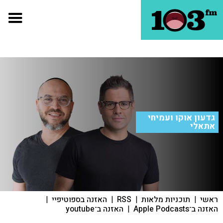
גדעון אוקו ועמיחי
אתאלי
ראשי
|
תוכניות מלאות
|
RSS
|
האזנה בספוטיפיי
|
האזנה ב־Apple Podcasts
|
האזנה ב־youtube