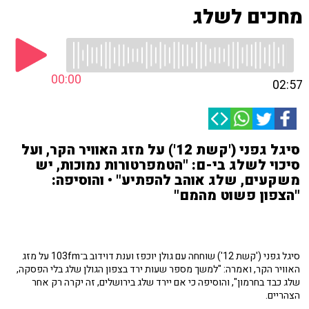
מחכים לשלג
00:00
02:57
סיגל גפני ('קשת 12') על מזג האוויר הקר, ועל
סיכוי לשלג בי-ם: "הטמפרטורות נמוכות, יש
משקעים, שלג אוהב להפתיע" • והוסיפה:
"הצפון פשוט מהמם"
סיגל גפני ('קשת 12') שוחחה עם גולן יוכפז וענת דוידוב ב־103fm על מזג
האוויר הקר, ואמרה: "למשך מספר שעות ירד בצפון הגולן שלג בלי הפסקה,
שלג כבד בחרמון", והוסיפה כי אם יירד שלג בירושלים, זה יקרה רק אחר
הצהריים.