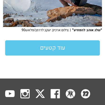
"שלג אוהב להפתיע"
| צילום ארכיון: יעקב לדרמן/פלאש90
עוד קטעים