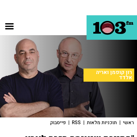
רון קופמן ואריה
אלדד
ראשי
|
תוכניות מלאות
|
RSS
|
פייסבוק