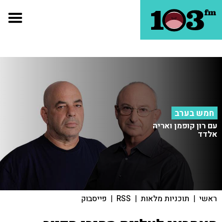
חמש בערב
עם רון קופמן ואריה
אלדד
ראשי
|
תוכניות מלאות
|
RSS
|
פייסבוק