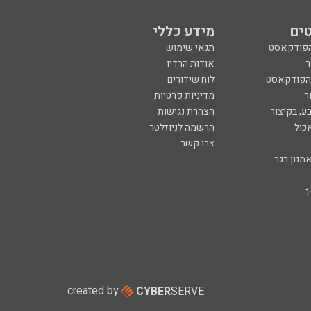
ים
מידע כללי
הפודקאסט
תנאי שימוש
ר
אודות הרדיו
 הפודקאסט
לוח שידורים
ר
מדיניות פרטיות
ע, בקיצור
הצהרת נגישות
כול
הרשמה לניוזלטר
צרו קשר
מנון רגב
created by
CYBER
SERVE