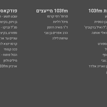
103
103fm מייעצים
פודקאסט
ע
פרופ' רפי קרסו
שבע תשע - 
ובן כספית
מיכל דליות
בן וינון, בקיצו
ל ואיל ברקוביץ'
ד"ר מאיה רוזמן
סג"ל וברקו -
ואלי אוחנה
הרב אפרים בן צבי
ספורט, בקיצו
שיחות לילה
שניים עד ארב
ספורט
קרסו יוצא לא
ל
ככה קמתי
סף
הכול פתוח - א
 צבי
מילים ולחן
ן ואריה אלדד
ארכיון 103fm