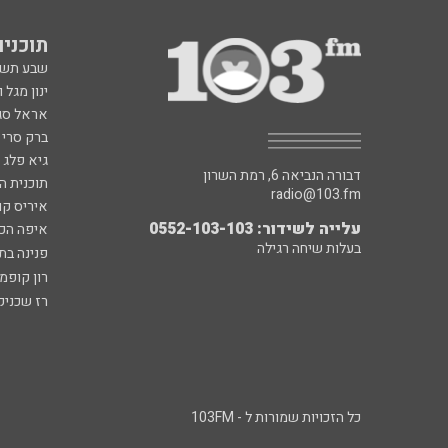
תוכניות fm
שבע תש
ינון מגל 
אראל סג"
ברק סרי 
גיא פלג
דבורה הנביאה 6, רמת השרון
תוכנית ה
radio@103.fm
איריס קו
עלייה לשידור: 0552-103-103
איפה הכ
בעלות שיחה רגילה
פנינה בת
רון קופמ
רז שכניק
כל הזכויות שמורות ל - 103FM