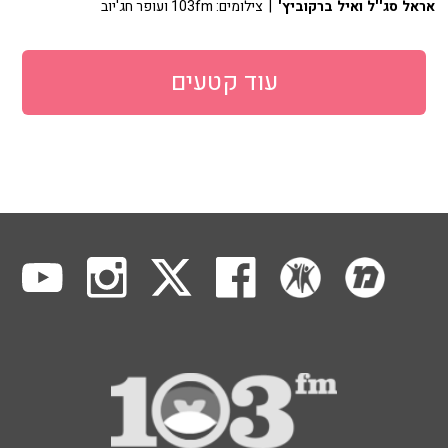
אראל סג''ל ואיל ברקוביץ'
| צילומים: 103fm ועופר חג'יוב
עוד קטעים