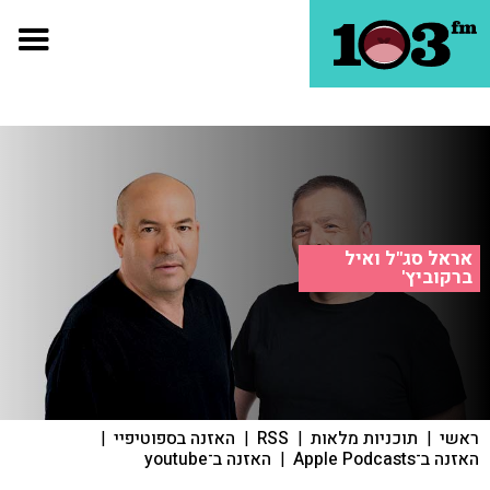
אראל סג"ל ואיל
ברקוביץ'
ראשי
|
תוכניות מלאות
|
RSS
|
האזנה בספוטיפיי
|
האזנה ב־Apple Podcasts
|
האזנה ב־youtube