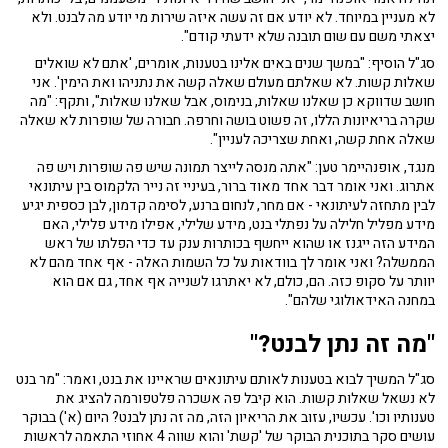
לא מעניין במיוחד. לא יודע אם זה עשה איזה שירות מי יודע מה לבנט. ולא
יצאתי משם עם שום תובנה שלא ידעתי קודם".
סג"ל הוסיף: "במשך שנים באים אלינו בטענות, אומרים, 'אתם לא שואלים
שאלות קשות. לא שאלתם מעולם שאלה קשה את נתניהו ואת הימין'. אני
חושב שדווקא כן שאלנו שאלות, בנימוס, אבל שאלנו שאלות", ותקף: "מה
שקרה בריאיונות הללו, זה פשוט בושה וחרפה. חבורה של שופרות לא שאלה
שאלה אחת קשה, ואחת שצריכה לעניין".
מנגד, אופנהיימר טען: "אתה מנסה לייצר תמונה שיש פה שופרות ויש פה
אתרוג. ואני אומר דבר אחד מאוד ברור, בעיניי זה נייר הלקמוס בין עיתונאי
לבין מתחזה לעיתונאי - אם מחר, לנחום ברנע, לסימה קדמון, לבן כספית יגיע
מידע מפליל חלילה על נפתלי בנט, מידע שלילי, אפילו מידע פלילי, האם
המידע הזה ייגנז או שהוא ייחשף בכותרות ענק עד כדי הפלתו של ראש
הממשלה? ואני אומר לך בוודאות על כל השמות האלה - אף אחד מהם לא
יוותר על סקופ כזה. הם, כולם, לא יאתרגו לשנייה אף אחד, גם אם הוא
במחנה האידאולוגי שלהם".
"מה זה נתן לבנט?"
סג"ל המשיך לבוא בטענות לאותם עיתונאים שראיינו את בנט, ואמר: "מר בנט
לא נשאל שאלות קשות. הוא קיבל פה אשכרה פלטפורמה להציג את
טענותיו וכו'. עכשיו, עזוב את הריאיון הזה, מה זה נתן לבנט? היום (א') בבוקר
עושים סקר בתוכנית הבוקר של 'קשת' והוא שווה 4 אחוזי התאמה לראשות