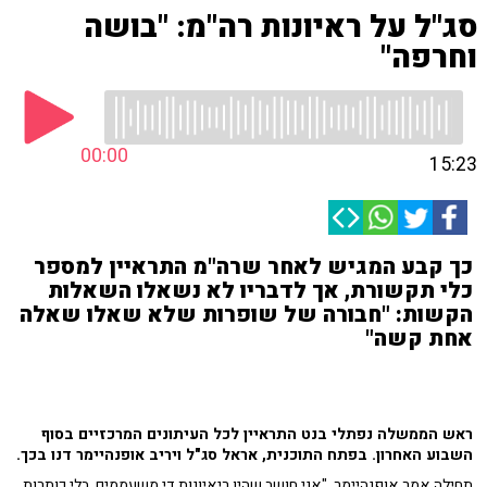
סג"ל על ראיונות רה"מ: "בושה
וחרפה"
00:00
15:23
כך קבע המגיש לאחר שרה"מ התראיין למספר
כלי תקשורת, אך לדבריו לא נשאלו השאלות
הקשות: "חבורה של שופרות שלא שאלו שאלה
אחת קשה"
ראש הממשלה נפתלי בנט התראיין לכל העיתונים המרכזיים בסוף
השבוע האחרון. בפתח התוכנית, אראל סג"ל ויריב אופנהיימר דנו בכך.
תחילה אמר אופנהיימר, "אני חושב שהיו ריאיונות די משעממים, בלי כותרות,