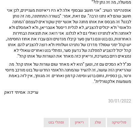
ממשלה, מה זה נתן לו?"
אופנהיימר השיב: "אני חושב שבסוף אלה לא היו ריאיונות מעניינים, לכן אני
חושב שהם לא נתנו הרבה". עם זאת, אמר: "בשורה התחתונה, מה זה נותן
לבנט? זה מבסס את אותו מחנה של אנשי ימין שקוראים לעצמם 'המחנה
הלאומי' ולא יכולים להצביע, לא לגלית דיסטל אטבריאן, ולא לאמסלם ולא
לאוחנה ולא לנתניהו ואולי גם לא לגלנט. אני רואה את תוצאות הבחירות
האחרונות, גם בנט וגם גדעון סער קיבלו מנדטים והם עברו את אחוז החסימה,
יש קהל ימני שסולד מדרכו של נתניהו ושלוחיו ולא רוצה להצביע להם. אותו
קהל יכול להצביע למפלגה של גדעון סער, נפתלי בנט ואחרים שאולי לא
נמצאים היום במערכת, וריאיון כזה מאחד את השורות של אותו קהל".
סג"ל לא הסכים עם זה, וטען "הוא לא מאחד שום שורות של אותו קהל. מה
שהריאיון הזה עושה, זה להעיד שהמחנה הלאומי החדש של בנט מורכב מיוסי
ורטר, בן כספית, נחום ברנע וסימה קדמון ואחרים. זה מגוחך, אין לזה באמת
משמעות אלקטורלית".
עריכה: אמיתי דואק
30/01/2022
פוליטיקה
שלג
ריאיון
נפתלי בנט