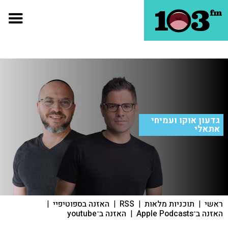
גדעון אוקו ועמיחי
אתאלי
ראשי
|
תוכניות מלאות
|
RSS
|
האזנה בספוטיפיי
|
האזנה ב־Apple Podcasts
|
האזנה ב־youtube