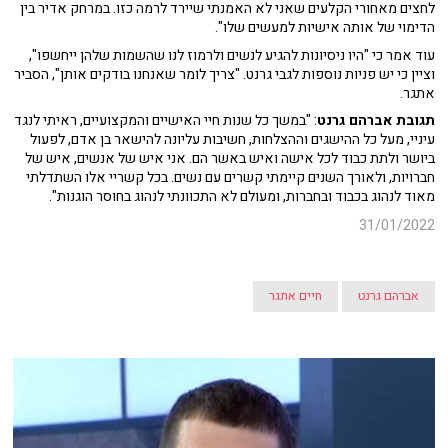
לחצים מאחורי הקלעים שאני לא האמנתי שיירד לרמה כזו. במרחק אדיר בין
הדימוי של אותה אישיות למעשים שלו".
עוד אמר כי "היו ניסיונות להגיע לנשים ולרמוז לנו שהשמות שלהן ייחשפו",
וציין כי יש פניות נוספות לגבי גרנט. "צריך לומר שאנחנו בודקים אותן", הסביר
אתגר.
תגובת אברהם גרנט
: "במשך כל שנות חיי האישיים והמקצועיים, ראיתי לנגד
עיניי, מעל כל ההישגים וההצלחות, חשיבות עליונה להישאר בן אדם, לפעול
ביושר ולתת כבוד לכל אישה ואיש באשר הם. אני איש של אנשים, איש של
חברויות, ולאורך השנים קיימתי קשרים עם נשים. בכל קשריי אלו השתדלתי
מאוד לנהוג בכבוד ובחברות, ומעולם לא התכוונתי לנהוג בחוסר הוגנות".
31/01/2022
אברהם גרנט
חיים אתגר