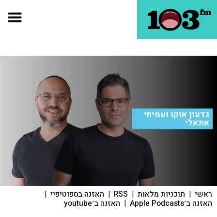
גדעון אוקו ועמיחי
אתאלי
ראשי
|
תוכניות מלאות
|
RSS
|
האזנה בספוטיפיי
|
האזנה ב־Apple Podcasts
|
האזנה ב־youtube