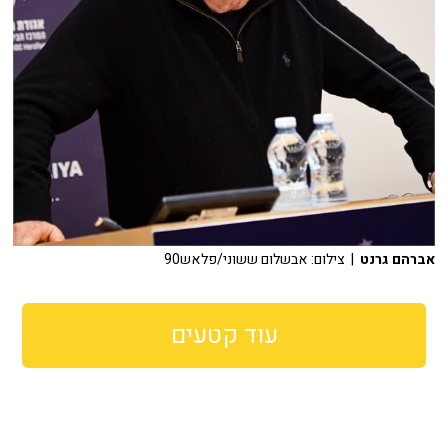
אברהם גרנט
| צילום: אבשלום ששוני/פלאש90
עוד קטעים