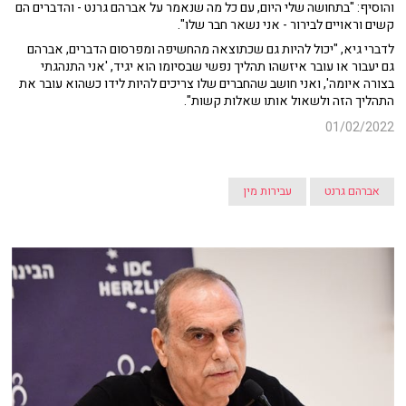
והוסיף: "בתחושה שלי היום, עם כל מה שנאמר על אברהם גרנט - והדברים הם
קשים וראויים לבירור - אני נשאר חבר שלו".
לדברי גיא, "יכול להיות גם שכתוצאה מהחשיפה ומפרסום הדברים, אברהם
גם יעבור או עובר איזשהו תהליך נפשי שבסיומו הוא יגיד, 'אני התנהגתי
בצורה איומה', ואני חושב שהחברים שלו צריכים להיות לידו כשהוא עובר את
התהליך הזה ולשאול אותו שאלות קשות".
01/02/2022
אברהם גרנט
עבירות מין