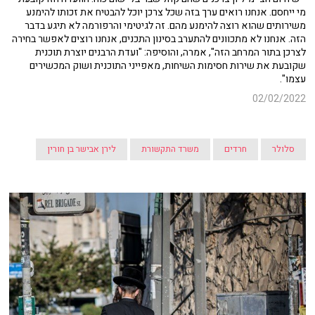
מי ייחסם. אנחנו רואים ערך בזה שכל צרכן יוכל להבטיח את זכותו להימנע
משירותים שהוא רוצה להימנע מהם. זה לגיטימי והרפורמה לא תיגע בדבר
הזה. אנחנו לא מתכוונים להתערב בסינון התכנים, אנחנו רוצים לאפשר בחירה
לצרכן בתור המרחב הזה", אמרה, והוסיפה: "ועדת הרבנים יוצרת תוכנית
שקובעת את שירות חסימות השיחות, מאפייני התוכנית ושוק המכשירים
עצמו".
02/02/2022
סלולר
חרדים
משרד התקשורת
לירן אבישר בן חורין