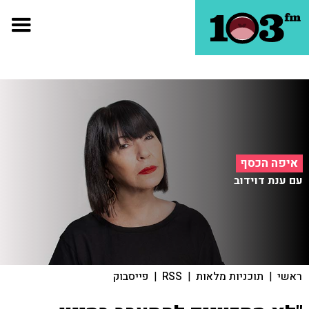
איפה הכסף
עם ענת דוידוב
ראשי
|
תוכניות מלאות
|
RSS
|
פייסבוק