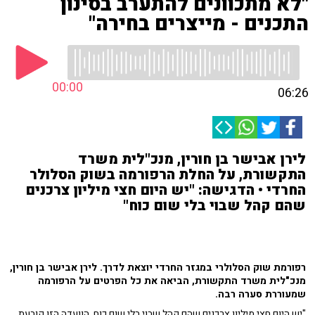
"לא מתכוונים להתערב בסינון
התכנים - מייצרים בחירה"
00:00
06:26
לירן אבישר בן חורין, מנכ"לית משרד
התקשורת, על החלת הרפורמה בשוק הסלולר
החרדי • הדגישה: "יש היום חצי מיליון צרכנים
שהם קהל שבוי בלי שום כוח"
רפורמת שוק הסלולרי במגזר החרדי יוצאת לדרך. לירן אבישר בן חורין,
מנכ"לית משרד התקשורת, הביאה את כל הפרטים על הרפורמה
שמעוררת סערה רבה.
"יש היום חצי מיליון צרכנים שהם קהל שבוי בלי שום כוח. הוועדה הזו קובעת