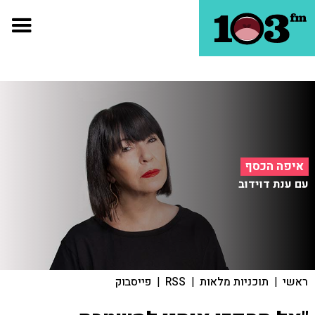
איפה הכסף
עם ענת דוידוב
ראשי
|
תוכניות מלאות
|
RSS
|
פייסבוק