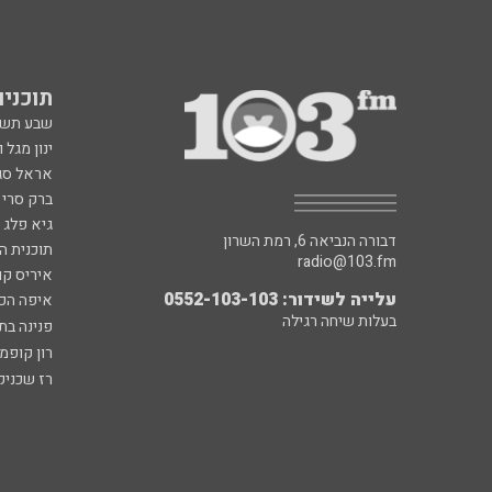
תוכניות fm
שבע תש
ינון מגל 
אראל סג"
ברק סרי 
גיא פלג
דבורה הנביאה 6, רמת השרון
תוכנית ה
radio@103.fm
איריס קו
עלייה לשידור: 0552-103-103
איפה הכ
בעלות שיחה רגילה
פנינה בת
רון קופמ
רז שכניק