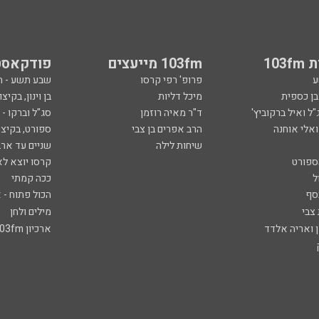
103
103fm מייעצים
פודקאסט
ע
פרופ' רפי קרסו
שבע תשע - 
ובן כספית
מיכל דליות
בן וינון, בקיצו
ל ואיל ברקוביץ'
ד"ר מאיה רוזמן
סג"ל וברקו -
ואלי אוחנה
הרב אפרים בן צבי
ספורט, בקיצו
שיחות לילה
שניים עד ארב
ספורט
קרסו יוצא לא
ל
ככה קמתי
סף
הכול פתוח - א
 צבי
מילים ולחן
ן ואריה אלדד
ארכיון 103fm