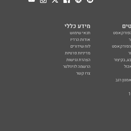
ים
מידע כללי
הפודקאסט
תנאי שימוש
ר
אודות הרדיו
 הפודקאסט
לוח שידורים
ר
מדיניות פרטיות
ע, בקיצור
הצהרת נגישות
כול
הרשמה לניוזלטר
צרו קשר
מנון רגב