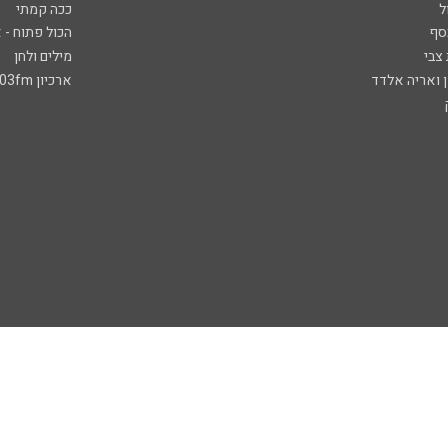
ל
ככה קמתי
סף
הכול פתוח - א
 צבי
מילים ולחן
ן ואריה אלדד
ארכיון 103fm