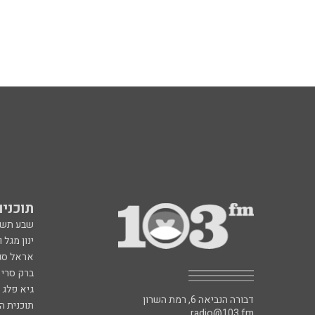
תוכניות fm
שבע תש
ינון מגל 
אראל סג"
ברק סרי 
גיא פלג
דבורה הנביאה 6, רמת השרון
תוכנית ה
radio@103.fm