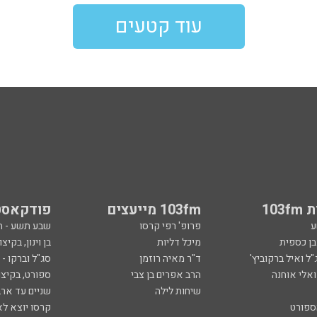
עוד קטעים
103
103fm מייעצים
פודקאסט
ע
פרופ' רפי קרסו
שבע תשע - 
ובן כספית
מיכל דליות
בן וינון, בקיצו
ל ואיל ברקוביץ'
ד"ר מאיה רוזמן
סג"ל וברקו -
ואלי אוחנה
הרב אפרים בן צבי
ספורט, בקיצו
שיחות לילה
שניים עד ארב
ספורט
קרסו יוצא לא