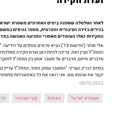
ועדת חקירה"
לאחר הטלטלה שספגה בימים האחרונים משטרת ישראל
בכירים בזירה הציבורית והפרטית, מספר גורמים במש
החקירות כאלו העומדים מאחורי הפגיעה האנושה בתד
אלי סניור ('חדשות 13') הביא פרטים נוספים 
המפכ"ל מבין זאת. צריכה להיות כאן ועדת חקירה ממלכתית 
מדברים איתם, מדברים על משבר אמון בין המפכ"ל לחוקרי
בסיום דבריו, העריך: "המשבר עמוק מאוד, המפכ"ל עדיין נמ
יקצר את שהותו שם. אני רואה את כל האפשרויות פתוחות
08/02/2022
משטרת ישראל
האזנות
קובי שבתאי
פרש