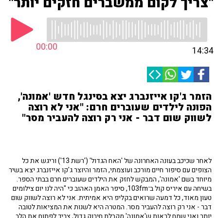
"צריך לקום ממשברים חזקים יותר"
00:00
14:34
הזמר ג'קו אייזנברג יצא בסינגל חדש 'אמונה',
הפונה לילדים שעוברים חרם: "אני לא רוצה
לשווק שום דבר - אני רק רוצה להעביר מסר"
לאחר שכיכב בעונה האחרונה של 'האח הגדול' ('רשת 13') וריגש את כל
הצופים עם סיפור חיים מורכב ועוצמתי, הזמר והיוצר ג'קו אייזנברג יצא בשיר
מיוחד בשם 'אמונה', המבקש לחזק את הילדים שעוברים חרם בבתי הספר.
בשיחה עם איריס קול ב־103fm, סיפר האמן האהוב כי "היה לנו יום צילומים
טעון מאוד, כל דמעה שרואים בקליפ היא אמיתית. אני לא רוצה לשווק שום
דבר - אני רק רוצה להעביר מסר. המטרה היא לשנות את המציאות לטובה
יותר ואני שמח לראות ש'אמונה' מקבלת חיבוק גדול, צריך לפתוח את הלב