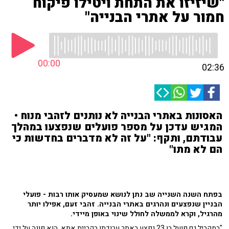
"שיזיזו את התחת ויטילו פיקוח
חמור על אתרי הבנייה"
00:00
02:36
האסונות באתרי הבנייה לא נותנים לזהבי מנוח •
המגיש עדכן על מספר פועלים שנפצעו במהלך
עבודתם, ותקף: "על זה לא מדברים בחדשות כי
הם לא מתו"
בפתח השנה השנייה שב נתן לנושא שמעסיק אותו רבות - פועלי
הבניין שנפצעים ונהרגים באתרי הבנייה. זהבי זעם, אפילו יותר
מהרגיל, וקרא לממשלה לחולל שינוי באופן מיידי.
"במקביל גם פועל בן 23 נפצע באתר עבודתו בקריית אתא, הוא פונה על ידי