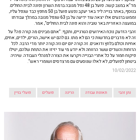
מד"א במצב קשה. פועל בן 48 נפל מגובה ברמת השרון ופונה לבית החולים.
בנוסף, באתר בנייה ליד באר יעקב נפצע פועל בן 50 מחפץ כבד שנפל עליו,
וממש ברגעים אלו יצאה עוד ידיעה על בן 63 שנפל מגובה במהלך עבודתו
במועצה האזורית באר טוביה והוא פונה לבית החולים", אמר.
זהבי הזדעק נוכח האירועים הטרגיים, ותקף: "אתם מבינים מה קורה פה? על
זה לא מדברים בחדשות כי הם לא מתו. גם להם יש אישה, הורים, ילדים, אחים,
אחיות וכולם בלחץ ודואגים. זה קורה יום יום וזה קורה יותר מדי הרבה. לכל
הרוחות והשדים ששר הרווחה ולא יודע מי עוד יזיזו את התחת שלהם, יטילו
פיקוח חמור על כל אתרי הבנייה ויקרעו את הצורה למנהלי העבודה. שיהיה
ביטחון לפועלים, לא לאלו שנוסעים עם מרצדסים ושומרי ראש".
10/02/2022
נתן זהבי
תאונות עבודה
הריגה
פועלים
פועלי בניין