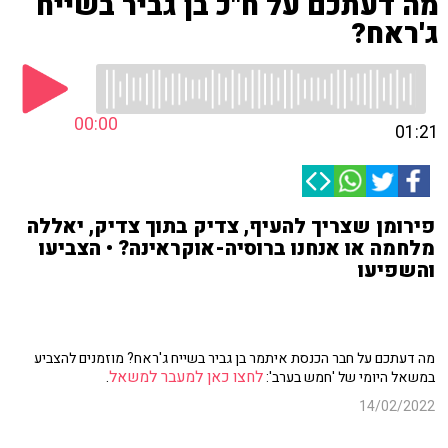
מה דעתכם על ח"כ בן גביר בשייח
ג'ראח?
00:00
01:21
פירומן שצריך להעיף, צדיק בתוך צדיק, יאללה
מלחמה או אנחנו ברוסיה-אוקראינה? • הצביעו
והשפיעו
מה דעתכם על חבר הכנסת איתמר בן גביר בשייח ג'ראח? מוזמנים להצביע
לחצו כאן למעבר למשאל
.
במשאל היומי של 'חמש בערב':
14/02/2022