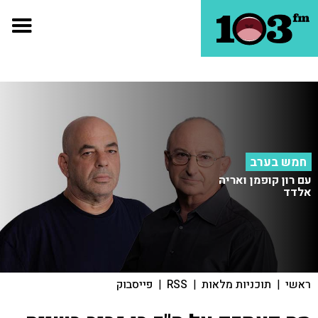
חמש בערב
עם רון קופמן ואריה
אלדד
ראשי
|
תוכניות מלאות
|
RSS
|
פייסבוק