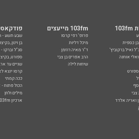
103
103fm מייעצים
פודקאסט
ע
פרופ' רפי קרסו
שבע תשע - 
ובן כספית
מיכל דליות
בן וינון, בקיצו
ל ואיל ברקוביץ'
ד"ר מאיה רוזמן
סג"ל וברקו -
ואלי אוחנה
הרב אפרים בן צבי
ספורט, בקיצו
שיחות לילה
שניים עד ארב
ספורט
קרסו יוצא לא
ל
ככה קמתי
סף
הכול פתוח - א
 צבי
מילים ולחן
ן ואריה אלדד
ארכיון 103fm