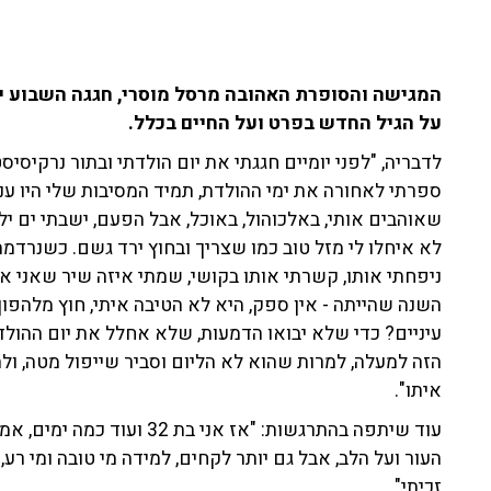
על הגיל החדש בפרט ועל החיים בכלל.
לדבריה, "לפני יומיים חגגתי את יום הולדתי ובתור נרקיסי
ספרתי לאחורה את ימי ההולדת, תמיד המסיבות שלי היו ענ
שאוהבים אותי, באלכוהול, באוכל, אבל הפעם, ישבתי ים יל
לא איחלו לי מזל טוב כמו שצריך ובחוץ ירד גשם. כשנרדמה 
ניפחתי אותו, קשרתי אותו בקושי, שמתי איזה שיר שאני או
השנה שהייתה - אין ספק, היא לא הטיבה איתי, חוץ מלהפו
עיניים? כדי שלא יבואו הדמעות, שלא אחלל את יום ההול
הזה למעלה, למרות שהוא לא הליום וסביר שייפול מטה, 
איתו".
עוד שיתפה בהתרגשות: "אז אני
העור ועל הלב, אבל גם יותר לקחים, למידה מי טובה ומי רע,
זכיתי".