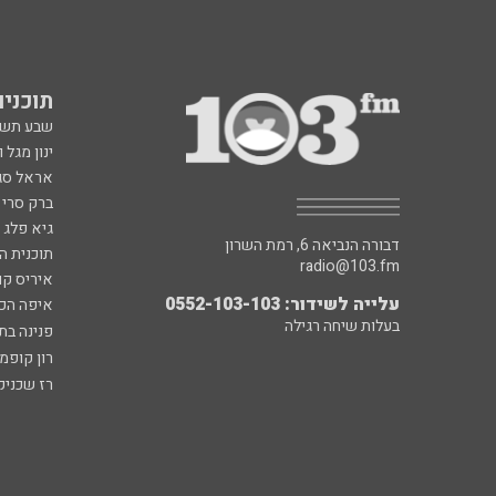
תוכניות fm
שבע תש
ינון מגל 
אראל סג"
ברק סרי 
גיא פלג
דבורה הנביאה 6, רמת השרון
תוכנית ה
radio@103.fm
איריס קו
עלייה לשידור: 0552-103-103
איפה הכ
בעלות שיחה רגילה
פנינה בת
רון קופמ
רז שכניק