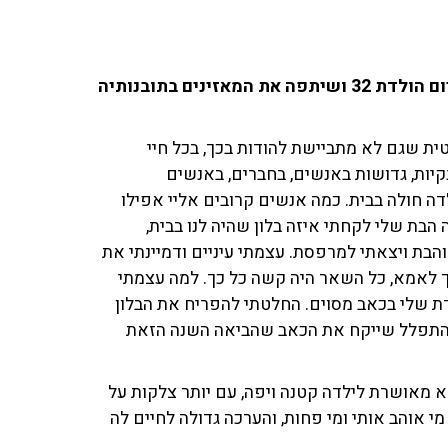
המגישה והסופרת האהובה מרסל מוסרי, חגגה השבוע יום הולדת 32 ושיתפה את המאזינים בתובנותיה
סטית שגם לא מתביישת להודות בכך, בכל חיי
קיות, גדושות באנשים, בחברים, באנשים
דה חולה בבית. כמה אנשים קרובים אליי אפילו
הבת שלי לקחתי איזה בלון שהיה לנו בבית,
הבת ויצאתי למרפסת. עצמתי עיניים ודמיינתי את
ך לאמא, כל השאר היה קשה כל כך. למה עצמתי
דת שלי בכאב מסוים. החלטתי להפריח את הבלון
ולהתפלל שייקח את הכאב שהביאה השנה הזאת
 בת 32 ועוד כמה ימים, אמא מאושרת לילדה קטנה ויפה, עם יותר צלקות על
 מי אוהב אותי ומי פחות, והערכה גדולה לחיים לה